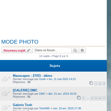
MODE PHOTO
Rechercher
Recherche avanc
Nouveau sujet
14 sujets • Page
1
sur
1
Sujets
Maxscapes - 27/03 - démo
Dernier message par
Geek
«
lun. 11 mai 2020 14:23
Réponses :
20
1
2
3
[GALERIE] DMC
Dernier message par
DMC
«
dim. 21 avr. 2019 19:33
Réponses :
61
1
4
5
6
7
…
Galerie Tosh
Dernier message par
Tosh46fr
«
ven. 19 avr. 2019 17:36