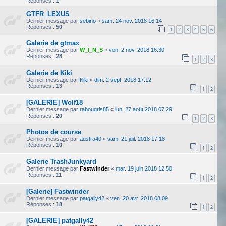
Réponses :
1
GTFR_LEXUS
Dernier message par
sebino
«
sam. 24 nov. 2018 16:14
Réponses :
50
1
2
3
4
5
6
Galerie de gtmax
Dernier message par
W_I_N_S
«
ven. 2 nov. 2018 16:30
Réponses :
28
1
2
3
Galerie de Kiki
Dernier message par
Kiki
«
dim. 2 sept. 2018 17:12
Réponses :
13
1
2
[GALERIE] Wolf18
Dernier message par
rabougris85
«
lun. 27 août 2018 07:29
Réponses :
20
1
2
3
Photos de course
Dernier message par
austra40
«
sam. 21 juil. 2018 17:18
Réponses :
10
1
2
Galerie TrashJunkyard
Dernier message par
Fastwinder
«
mar. 19 juin 2018 12:50
Réponses :
11
1
2
[Galerie] Fastwinder
Dernier message par
patgally42
«
ven. 20 avr. 2018 08:09
Réponses :
18
1
2
[GALERIE] patgally42