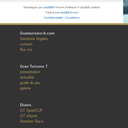
Développé par
phpBB
® Forum Software © phpBB Limited
Traduit par
phpBB-fr.com
Confidentialité
|
Conditions
Granturismo-fr.com
mentions légales
contact
flux rss
Gran Turismo 7
présentation
actualité
guide du jeu
galerie
Divers
GT SportCUP
GT eSport
Random Race