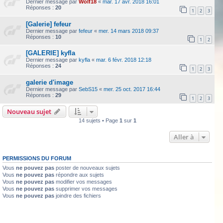
Dernier message par
Wolf18
«
mar. 17 avr. 2018 16:01
Réponses :
20
1
2
3
[Galerie] fefeur
Dernier message par
fefeur
«
mer. 14 mars 2018 09:37
Réponses :
10
1
2
[GALERIE] kyfla
Dernier message par
kyfla
«
mar. 6 févr. 2018 12:18
Réponses :
24
1
2
3
galerie d'image
Dernier message par
SebS15
«
mer. 25 oct. 2017 16:44
Réponses :
29
1
2
3
Nouveau sujet
14 sujets • Page
1
sur
1
Aller à
PERMISSIONS DU FORUM
Vous
ne pouvez pas
poster de nouveaux sujets
Vous
ne pouvez pas
répondre aux sujets
Vous
ne pouvez pas
modifier vos messages
Vous
ne pouvez pas
supprimer vos messages
Vous
ne pouvez pas
joindre des fichiers