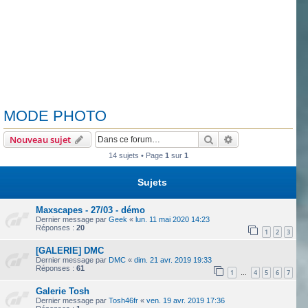
MODE PHOTO
Rechercher
Recherche avanc
Nouveau sujet
14 sujets • Page
1
sur
1
Sujets
Maxscapes - 27/03 - démo
Dernier message par
Geek
«
lun. 11 mai 2020 14:23
Réponses :
20
1
2
3
[GALERIE] DMC
Dernier message par
DMC
«
dim. 21 avr. 2019 19:33
Réponses :
61
1
4
5
6
7
…
Galerie Tosh
Dernier message par
Tosh46fr
«
ven. 19 avr. 2019 17:36