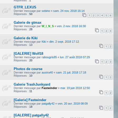
Réponses :
1
GTFR_LEXUS
Dernier message par
sebino
«
sam. 24 nov. 2018 16:14
Réponses :
50
1
2
3
4
5
6
Galerie de gtmax
Dernier message par
W_I_N_S
«
ven. 2 nov. 2018 16:30
Réponses :
28
1
2
3
Galerie de Kiki
Dernier message par
Kiki
«
dim. 2 sept. 2018 17:12
Réponses :
13
1
2
[GALERIE] Wolf18
Dernier message par
rabougris85
«
lun. 27 août 2018 07:29
Réponses :
20
1
2
3
Photos de course
Dernier message par
austra40
«
sam. 21 juil. 2018 17:18
Réponses :
10
1
2
Galerie TrashJunkyard
Dernier message par
Fastwinder
«
mar. 19 juin 2018 12:50
Réponses :
11
1
2
[Galerie] Fastwinder
Dernier message par
patgally42
«
ven. 20 avr. 2018 08:09
Réponses :
18
1
2
[GALERIE] patgally42