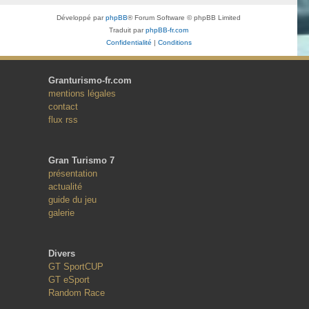
Développé par
phpBB
® Forum Software © phpBB Limited
Traduit par
phpBB-fr.com
Confidentialité
|
Conditions
Granturismo-fr.com
mentions légales
contact
flux rss
Gran Turismo 7
présentation
actualité
guide du jeu
galerie
Divers
GT SportCUP
GT eSport
Random Race