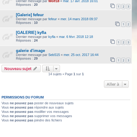
Dernier message par
Wolf18
«
mar. 17 avr. 2018 16:01
Réponses :
20
1
2
3
[Galerie] fefeur
Dernier message par
fefeur
«
mer. 14 mars 2018 09:37
Réponses :
10
1
2
[GALERIE] kyfla
Dernier message par
kyfla
«
mar. 6 févr. 2018 12:18
Réponses :
24
1
2
3
galerie d'image
Dernier message par
SebS15
«
mer. 25 oct. 2017 16:44
Réponses :
29
1
2
3
Nouveau sujet
14 sujets • Page
1
sur
1
Aller à
PERMISSIONS DU FORUM
Vous
ne pouvez pas
poster de nouveaux sujets
Vous
ne pouvez pas
répondre aux sujets
Vous
ne pouvez pas
modifier vos messages
Vous
ne pouvez pas
supprimer vos messages
Vous
ne pouvez pas
joindre des fichiers