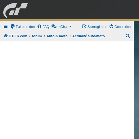
GRAN TURISMO
Faire un don
FAQ
mChat
FORUM
S’enregistrer
Connexion
R
GT-FR.com
forum
Auto & moto
Actualité auto/moto
e
ESPORT
BOUTIQUE
c
h
e
r
c
h
e
r