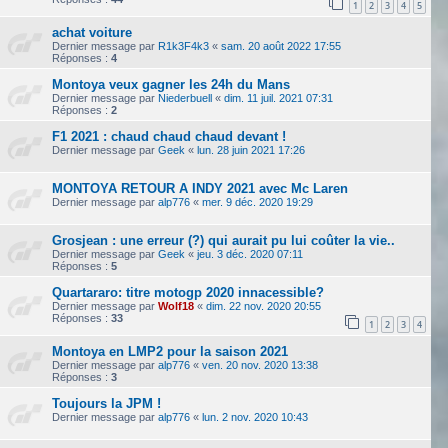
1
2
3
4
5
achat voiture
Dernier message par
R1k3F4k3
«
sam. 20 août 2022 17:55
Réponses :
4
Montoya veux gagner les 24h du Mans
Dernier message par
Niederbuell
«
dim. 11 juil. 2021 07:31
Réponses :
2
F1 2021 : chaud chaud chaud devant !
Dernier message par
Geek
«
lun. 28 juin 2021 17:26
MONTOYA RETOUR A INDY 2021 avec Mc Laren
Dernier message par
alp776
«
mer. 9 déc. 2020 19:29
Grosjean : une erreur (?) qui aurait pu lui coûter la vie..
Dernier message par
Geek
«
jeu. 3 déc. 2020 07:11
Réponses :
5
Quartararo: titre motogp 2020 innacessible?
Dernier message par
Wolf18
«
dim. 22 nov. 2020 20:55
Réponses :
33
1
2
3
4
Montoya en LMP2 pour la saison 2021
Dernier message par
alp776
«
ven. 20 nov. 2020 13:38
Réponses :
3
Toujours la JPM !
Dernier message par
alp776
«
lun. 2 nov. 2020 10:43