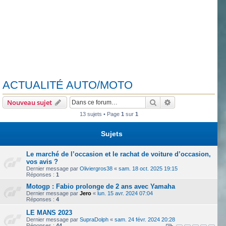
ACTUALITÉ AUTO/MOTO
Rechercher
Recherche avanc
Nouveau sujet
13 sujets • Page
1
sur
1
Sujets
Le marché de l’occasion et le rachat de voiture d’occasion,
vos avis ?
Dernier message par
Oliviergros38
«
sam. 18 oct. 2025 19:15
Réponses :
1
Motogp : Fabio prolonge de 2 ans avec Yamaha
Dernier message par
Jero
«
lun. 15 avr. 2024 07:04
Réponses :
4
LE MANS 2023
Dernier message par
SupraDolph
«
sam. 24 févr. 2024 20:28
Réponses :
44