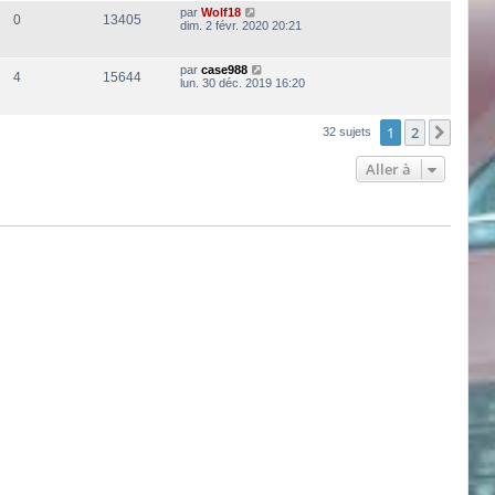
par
Wolf18
0
13405
dim. 2 févr. 2020 20:21
par
case988
4
15644
lun. 30 déc. 2019 16:20
1
2
Suiva
32 sujets
Aller à