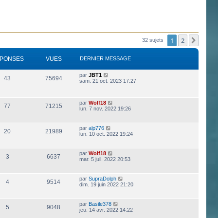
1
2
Suiva
32 sujets
PONSES
VUES
DERNIER MESSAGE
par
JBT1
43
75694
sam. 21 oct. 2023 17:27
par
Wolf18
77
71215
lun. 7 nov. 2022 19:26
par
alp776
20
21989
lun. 10 oct. 2022 19:24
par
Wolf18
3
6637
mar. 5 juil. 2022 20:53
par
SupraDolph
4
9514
dim. 19 juin 2022 21:20
par
Basile378
5
9048
jeu. 14 avr. 2022 14:22