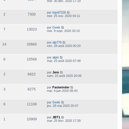
mer. 30 déc. 2020 17:19
par
topol7226
2
7300
mer. 25 nov. 2020 04:11
par
Geek
7
13023
mer. 9 sept. 2020 20:10
par
alp776
14
20860
ven. 28 août 2020 00:20
par
alpin
6
10566
mar. 25 août 2020 07:48
par
Jero
2
6822
sam. 15 août 2020 20:06
par
Fastwinder
3
8275
mar. 9 juin 2020 06:43
par
Geek
6
11106
jeu. 28 mai 2020 20:47
par
JBT1
1
10909
mar. 25 févr. 2020 17:39