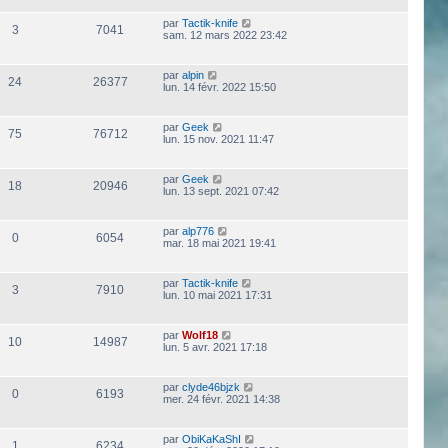
par
Tactik-knife
3
7041
sam. 12 mars 2022 23:42
par
alpin
24
26377
lun. 14 févr. 2022 15:50
par
Geek
75
76712
lun. 15 nov. 2021 11:47
par
Geek
18
20946
lun. 13 sept. 2021 07:42
par
alp776
0
6054
mar. 18 mai 2021 19:41
par
Tactik-knife
3
7910
lun. 10 mai 2021 17:31
par
Wolf18
10
14987
lun. 5 avr. 2021 17:18
par
clyde46bjzk
0
6193
mer. 24 févr. 2021 14:38
par
ObiKaKaShI
1
6234