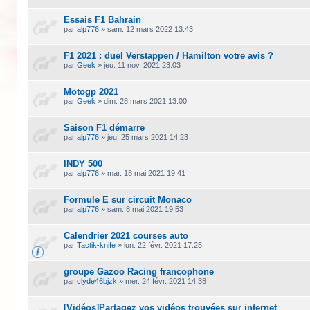
Essais F1 Bahrain
par
alp776
»
sam. 12 mars 2022 13:43
F1 2021 : duel Verstappen / Hamilton votre avis ?
par
Geek
»
jeu. 11 nov. 2021 23:03
Motogp 2021
par
Geek
»
dim. 28 mars 2021 13:00
Saison F1 démarre
par
alp776
»
jeu. 25 mars 2021 14:23
INDY 500
par
alp776
»
mar. 18 mai 2021 19:41
Formule E sur circuit Monaco
par
alp776
»
sam. 8 mai 2021 19:53
Calendrier 2021 courses auto
par
Tactik-knife
»
lun. 22 févr. 2021 17:25
groupe Gazoo Racing francophone
par
clyde46bjzk
»
mer. 24 févr. 2021 14:38
[Vidéos]Partagez vos vidéos trouvées sur internet