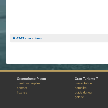
GT-FR.com
forum
Granturismo-fr.com
Gran Turismo 7
mentions légales
présentation
contact
actualité
flux rss
guide du jeu
galerie