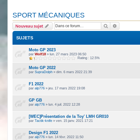
SPORT MÉCANIQUES
Rechercher
Recherche 
Nouveau sujet
SUJETS
Moto GP 2023
par
Wolf18
»
lun. 27 mars 2023 06:50
Rating : 12.5%
Moto GP 2022
par
SupraDolph
»
dim. 6 mars 2022 21:39
F1 2022
par
alp776
»
jeu. 17 mars 2022 19:08
GP GB
par
alp776
»
lun. 4 juil. 2022 12:28
[WEC]Présentation de la Toy' LMH GR010
par
Tactik-knife
»
ven. 15 janv. 2021 17:21
Design F1 2022
par
alp776
»
lun. 14 févr. 2022 11:50