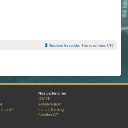
Supprimer les cookies
Heures au format
UTC
Nos partenaires
GTAFR
és
Annuaire jeux
18.com
™
Instant-Gaming
Goodies GT