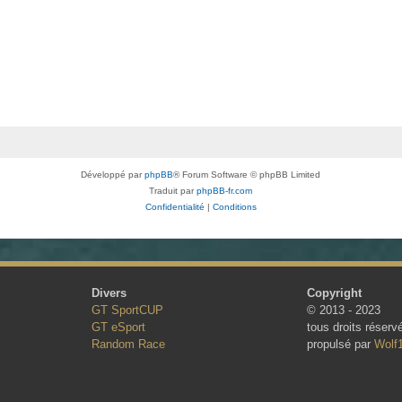
Développé par
phpBB
® Forum Software © phpBB Limited
Traduit par
phpBB-fr.com
Confidentialité
|
Conditions
Divers
Copyright
GT SportCUP
© 2013 - 2023
GT eSport
tous droits réserv
Random Race
propulsé par
Wolf