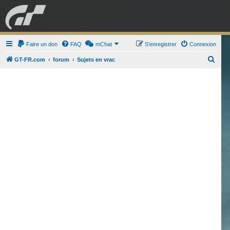
GRAN TURISMO
Faire un don
FAQ
mChat
FORUM
S’enregistrer
Connexion
R
GT-FR.com
forum
Sujets en vrac
e
ESPORT
BOUTIQUE
c
h
e
r
c
h
e
r