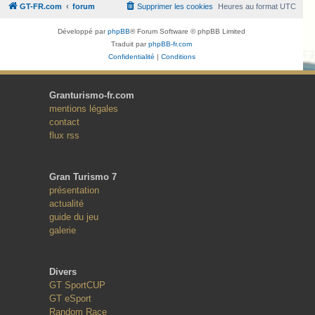
GT-FR.com
forum
Supprimer les cookies
Heures au format
UTC
Développé par
phpBB
® Forum Software © phpBB Limited
Traduit par
phpBB-fr.com
Confidentialité
|
Conditions
Granturismo-fr.com
mentions légales
contact
flux rss
Gran Turismo 7
présentation
actualité
guide du jeu
galerie
Divers
GT SportCUP
GT eSport
Random Race