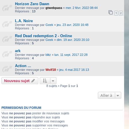
Horizon Zero Dawn
Dernier message par
gtwebpass
«
mer. 2 févr. 2022 08:44
Réponses :
13
1
2
L.A. Noire
Dernier message par
Geek
«
jeu. 23 avr. 2020 16:48
Réponses :
1
Red Dead redemption 2 - Online
Dernier message par
Geek
«
dim. 19 avr. 2020 20:10
Réponses :
5
ark
Dernier message par
blitz
«
lun. 11 sept. 2017 22:28
Réponses :
4
Action ...
Dernier message par
Wolf18
«
jeu. 4 mai 2017 16:13
Réponses :
5
Nouveau sujet
8 sujets • Page
1
sur
1
Aller à
PERMISSIONS DU FORUM
Vous
ne pouvez pas
poster de nouveaux sujets
Vous
ne pouvez pas
répondre aux sujets
Vous
ne pouvez pas
modifier vos messages
Vous
ne pouvez pas
supprimer vos messages