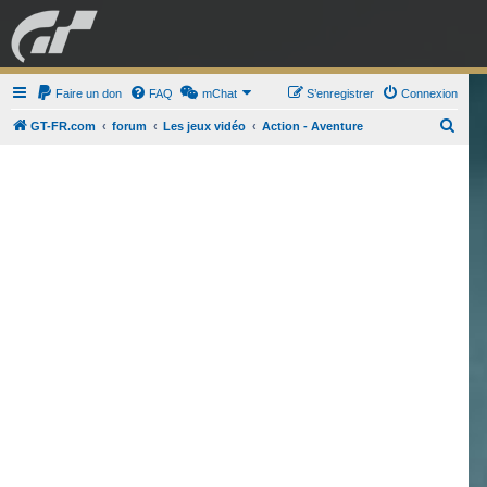
GRAN TURISMO
Faire un don
FAQ
mChat
FORUM
S’enregistrer
Connexion
R
GT-FR.com
forum
Les jeux vidéo
Action - Aventure
e
ESPORT
BOUTIQUE
c
h
e
r
c
h
e
r