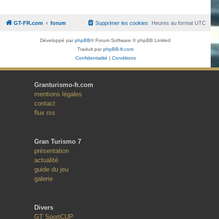
GT-FR.com
forum
Supprimer les cookies
Heures au format
UTC
Développé par
phpBB
® Forum Software © phpBB Limited
Traduit par
phpBB-fr.com
Confidentialité
|
Conditions
Granturismo-fr.com
mentions légales
contact
flux rss
Gran Turismo 7
présentation
actualité
guide du jeu
galerie
Divers
GT SportCUP