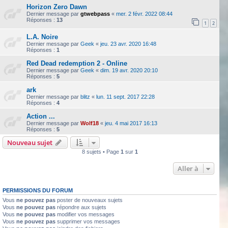
Horizon Zero Dawn
Dernier message par
gtwebpass
«
mer. 2 févr. 2022 08:44
Réponses :
13
1
2
L.A. Noire
Dernier message par
Geek
«
jeu. 23 avr. 2020 16:48
Réponses :
1
Red Dead redemption 2 - Online
Dernier message par
Geek
«
dim. 19 avr. 2020 20:10
Réponses :
5
ark
Dernier message par
blitz
«
lun. 11 sept. 2017 22:28
Réponses :
4
Action ...
Dernier message par
Wolf18
«
jeu. 4 mai 2017 16:13
Réponses :
5
Nouveau sujet
8 sujets • Page
1
sur
1
Aller à
PERMISSIONS DU FORUM
Vous
ne pouvez pas
poster de nouveaux sujets
Vous
ne pouvez pas
répondre aux sujets
Vous
ne pouvez pas
modifier vos messages
Vous
ne pouvez pas
supprimer vos messages