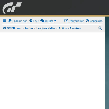
GRAN TURISMO
Faire un don
FAQ
mChat
FORUM
S’enregistrer
Connexion
R
GT-FR.com
forum
Les jeux vidéo
Action - Aventure
e
ESPORT
BOUTIQUE
c
h
e
r
c
h
e
r