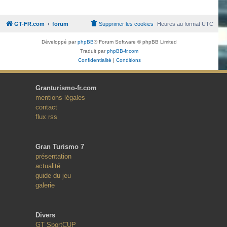
GT-FR.com
forum
Supprimer les cookies
Heures au format
UTC
Développé par
phpBB
® Forum Software © phpBB Limited
Traduit par
phpBB-fr.com
Confidentialité
|
Conditions
Granturismo-fr.com
mentions légales
contact
flux rss
Gran Turismo 7
présentation
actualité
guide du jeu
galerie
Divers
GT SportCUP