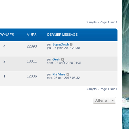
3 sujets • Page
1
sur
1
PONSES
VUES
DERNIER MESSAGE
par
SupraDolph
4
22893
jeu. 27 janv. 2022 20:30
par
Geek
2
18011
sam. 22 août 2020 21:31
par
Phil Vhee
1
12036
mer. 25 oct. 2017 03:32
3 sujets • Page
1
sur
1
Aller à