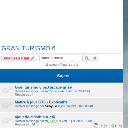
GRAN TURISMO 6
Rechercher
Recherche avanc
Nouveau sujet
11 sujets • Page
1
sur
1
Sujets
Gran turismo 6.ps3 arcade grisé
Dernier message par
alp776
«
sam. 2 déc. 2023 17:41
Réponses :
4
Mettre à jour GT6 - Explicatifs
Dernier message par
Senyuki
«
jeu. 24 févr. 2022 09:48
ajout de circuit sur gt6
Dernier message par
W_I_N_S
«
ven. 3 juil. 2020 16:58
Réponses :
44
1
2
3
4
5