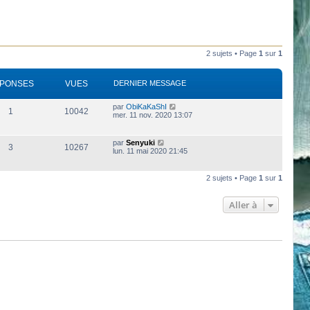
2 sujets • Page
1
sur
1
PONSES
VUES
DERNIER MESSAGE
par
ObiKaKaShI
1
10042
mer. 11 nov. 2020 13:07
par
Senyuki
3
10267
lun. 11 mai 2020 21:45
2 sujets • Page
1
sur
1
Aller à