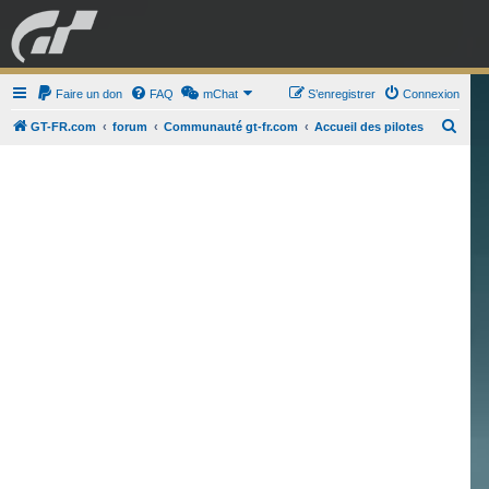
GRAN TURISMO
Faire un don
FAQ
mChat
FORUM
S’enregistrer
Connexion
R
GT-FR.com
forum
Communauté gt-fr.com
Accueil des pilotes
e
ESPORT
BOUTIQUE
c
h
e
r
c
h
e
r