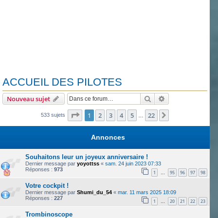
ACCUEIL DES PILOTES
Rechercher
Recherche avanc
Nouveau sujet
Page
1
sur
22
1
2
3
4
5
22
Suivante
533 sujets
…
Annonces
Souhaitons leur un joyeux anniversaire !
Dernier message par
yoyottss
«
sam. 24 juin 2023 07:33
Réponses :
973
1
95
96
97
98
…
Votre cockpit !
Dernier message par
Shumi_du_54
«
mar. 11 mars 2025 18:09
Réponses :
227
1
20
21
22
23
…
Trombinoscope