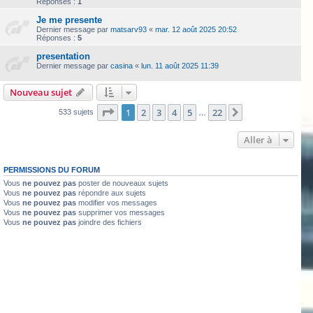
Réponses :
1
Je me presente
Dernier message par
matsarv93
«
mar. 12 août 2025 20:52
Réponses :
5
presentation
Dernier message par
casina
«
lun. 11 août 2025 11:39
Nouveau sujet
Page
1
sur
22
1
2
3
4
5
22
Suivante
533 sujets
…
Aller à
PERMISSIONS DU FORUM
Vous
ne pouvez pas
poster de nouveaux sujets
Vous
ne pouvez pas
répondre aux sujets
Vous
ne pouvez pas
modifier vos messages
Vous
ne pouvez pas
supprimer vos messages
Vous
ne pouvez pas
joindre des fichiers