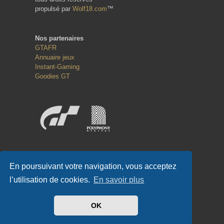
propulsé par
Wolf18.com
™
Nos partenaires
GTAFR
Annuaire jeux
Instant-Gaming
Goodies GT
Réseaux sociaux
En poursuivant votre navigation, vous acceptez
l’utilisation de cookies.
En savoir plus
OK
#GT-FR.COM
✌
#GTFR