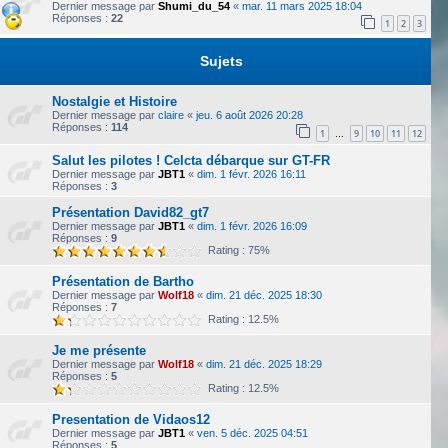
Dernier message par
Shumi_du_54
«
mar. 11 mars 2025 18:04
Réponses :
22
1
2
3
Sujets
Nostalgie et Histoire
Dernier message par
claire
«
jeu. 6 août 2026 20:28
Réponses :
114
1
9
10
11
12
…
Salut les pilotes ! Celcta débarque sur GT-FR
Dernier message par
JBT1
«
dim. 1 févr. 2026 16:11
Réponses :
3
Présentation David82_gt7
Dernier message par
JBT1
«
dim. 1 févr. 2026 16:09
Réponses :
9
Rating : 75%
Présentation de Bartho
Dernier message par
Wolf18
«
dim. 21 déc. 2025 18:30
Réponses :
7
Rating : 12.5%
Je me présente
Dernier message par
Wolf18
«
dim. 21 déc. 2025 18:29
Réponses :
5
Rating : 12.5%
Presentation de Vidaos12
Dernier message par
JBT1
«
ven. 5 déc. 2025 04:51
Réponses :
5