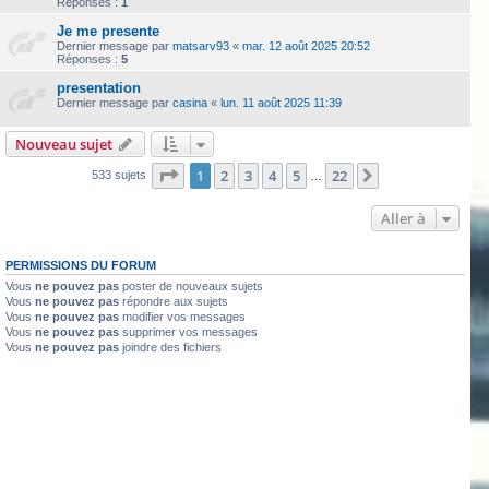
Réponses :
1
Je me presente
Dernier message par
matsarv93
«
mar. 12 août 2025 20:52
Réponses :
5
presentation
Dernier message par
casina
«
lun. 11 août 2025 11:39
Nouveau sujet
Page
1
sur
22
1
2
3
4
5
22
Suivante
533 sujets
…
Aller à
PERMISSIONS DU FORUM
Vous
ne pouvez pas
poster de nouveaux sujets
Vous
ne pouvez pas
répondre aux sujets
Vous
ne pouvez pas
modifier vos messages
Vous
ne pouvez pas
supprimer vos messages
Vous
ne pouvez pas
joindre des fichiers