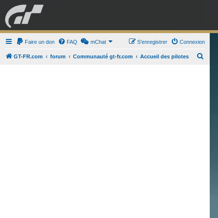
GRAN TURISMO
Faire un don
FAQ
mChat
FORUM
S’enregistrer
Connexion
R
GT-FR.com
forum
Communauté gt-fr.com
Accueil des pilotes
e
ESPORT
BOUTIQUE
c
h
e
r
c
h
e
r