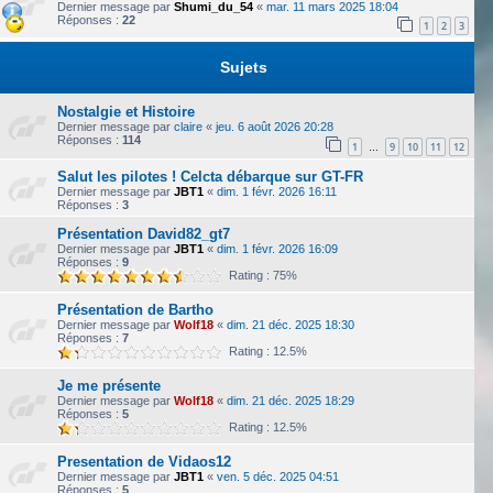
Dernier message par
Shumi_du_54
«
mar. 11 mars 2025 18:04
Réponses :
22
1
2
3
Sujets
Nostalgie et Histoire
Dernier message par
claire
«
jeu. 6 août 2026 20:28
Réponses :
114
1
9
10
11
12
…
Salut les pilotes ! Celcta débarque sur GT-FR
Dernier message par
JBT1
«
dim. 1 févr. 2026 16:11
Réponses :
3
Présentation David82_gt7
Dernier message par
JBT1
«
dim. 1 févr. 2026 16:09
Réponses :
9
Rating : 75%
Présentation de Bartho
Dernier message par
Wolf18
«
dim. 21 déc. 2025 18:30
Réponses :
7
Rating : 12.5%
Je me présente
Dernier message par
Wolf18
«
dim. 21 déc. 2025 18:29
Réponses :
5
Rating : 12.5%
Presentation de Vidaos12
Dernier message par
JBT1
«
ven. 5 déc. 2025 04:51
Réponses :
5