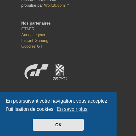
propulsé par
Wolf18.com
™
Nos partenaires
GTAFR
Annuaire jeux
Instant-Gaming
Goodies GT
Réseaux sociaux
En poursuivant votre navigation, vous acceptez
l’utilisation de cookies.
En savoir plus
OK
#GT-FR.COM
✌
#GTFR