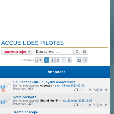
ACCUEIL DES PILOTES
Rechercher
Recherche avanc
Nouveau sujet
Page
1
sur
22
1
2
3
4
5
22
Suivante
533 sujets
…
Annonces
Souhaitons leur un joyeux anniversaire !
Dernier message par
yoyottss
«
sam. 24 juin 2023 07:33
Réponses :
973
1
95
96
97
98
…
Votre cockpit !
Dernier message par
Shumi_du_54
«
mar. 11 mars 2025 18:09
Réponses :
227
1
20
21
22
23
…
Trombinoscope