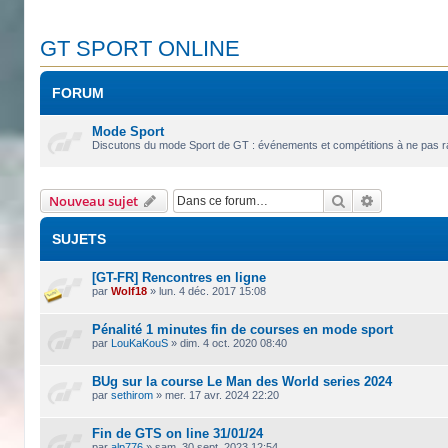
GT SPORT ONLINE
FORUM
Mode Sport
Discutons du mode Sport de GT : événements et compétitions à ne pas rate
Rechercher
Recherche 
Nouveau sujet
SUJETS
[GT-FR] Rencontres en ligne
par
Wolf18
»
lun. 4 déc. 2017 15:08
Pénalité 1 minutes fin de courses en mode sport
par
LouKaKouS
»
dim. 4 oct. 2020 08:40
BUg sur la course Le Man des World series 2024
par
sethirom
»
mer. 17 avr. 2024 22:20
Fin de GTS on line 31/01/24
par
alp776
»
sam. 30 sept. 2023 12:54