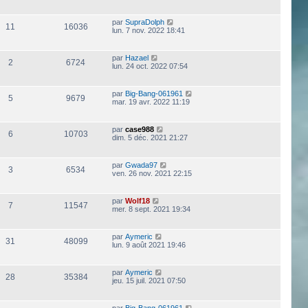
par
SupraDolph
11
16036
lun. 7 nov. 2022 18:41
par
Hazael
2
6724
lun. 24 oct. 2022 07:54
par
Big-Bang-061961
5
9679
mar. 19 avr. 2022 11:19
par
case988
6
10703
dim. 5 déc. 2021 21:27
par
Gwada97
3
6534
ven. 26 nov. 2021 22:15
par
Wolf18
7
11547
mer. 8 sept. 2021 19:34
par
Aymeric
31
48099
lun. 9 août 2021 19:46
par
Aymeric
28
35384
jeu. 15 juil. 2021 07:50
par
Big-Bang-061961