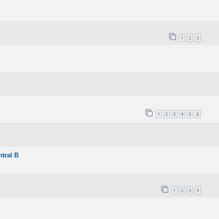
1
2
3
1
2
3
4
5
6
tral B
1
2
3
4