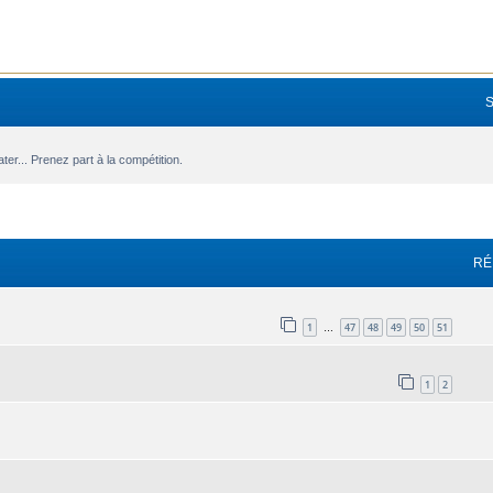
r... Prenez part à la compétition.
avancée
RÉ
1
47
48
49
50
51
…
1
2