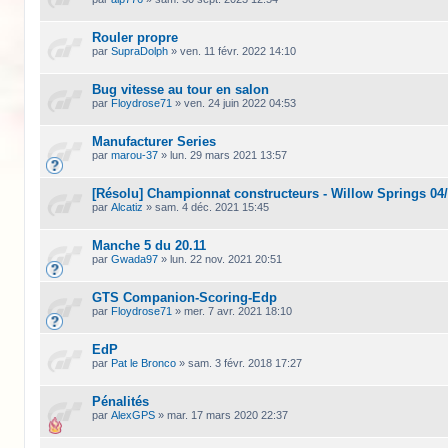
Rouler propre
par
SupraDolph
»
ven. 11 févr. 2022 14:10
Bug vitesse au tour en salon
par
Floydrose71
»
ven. 24 juin 2022 04:53
Manufacturer Series
par
marou-37
»
lun. 29 mars 2021 13:57
[Résolu] Championnat constructeurs - Willow Springs 04/
par
Alcatiz
»
sam. 4 déc. 2021 15:45
Manche 5 du 20.11
par
Gwada97
»
lun. 22 nov. 2021 20:51
GTS Companion-Scoring-Edp
par
Floydrose71
»
mer. 7 avr. 2021 18:10
EdP
par
Pat le Bronco
»
sam. 3 févr. 2018 17:27
Pénalités
par
AlexGPS
»
mar. 17 mars 2020 22:37