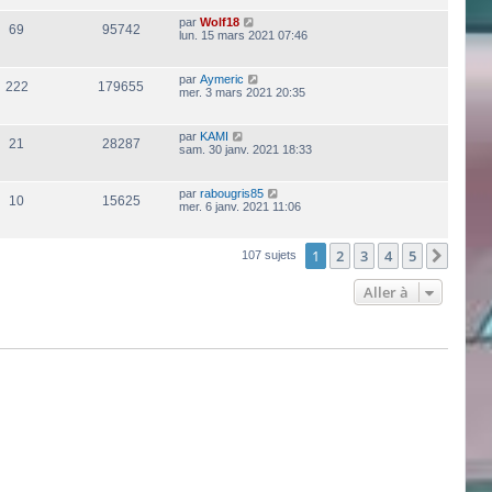
par
Wolf18
69
95742
lun. 15 mars 2021 07:46
par
Aymeric
222
179655
mer. 3 mars 2021 20:35
par
KAMI
21
28287
sam. 30 janv. 2021 18:33
par
rabougris85
10
15625
mer. 6 janv. 2021 11:06
1
2
3
4
5
Suiva
107 sujets
Aller à