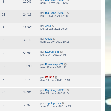
8
12546
sam. 17 avr. 2021 12:59
par
Big-Bang-061961
21
24413
jeu. 15 avr. 2021 12:28
par
Acro
8
13497
jeu. 15 avr. 2021 09:06
par
Geek
4
9318
sam. 10 avr. 2021 10:13
par
rabougris85
50
54494
jeu. 1 avr. 2021 14:08
par
Powersteph-77
6
10690
mer. 31 mars 2021 12:14
par
Wolf18
2
6817
dim. 21 mars 2021 18:57
par
Big-Bang-061961
33
43594
dim. 21 mars 2021 08:55
par
szpalapatrick
3
7007
sam. 20 mars 2021 12:21