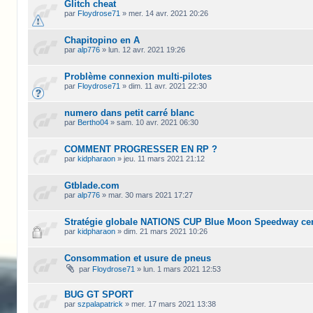
Glitch cheat
par
Floydrose71
»
mer. 14 avr. 2021 20:26
Chapitopino en A
par
alp776
»
lun. 12 avr. 2021 19:26
Problème connexion multi-pilotes
par
Floydrose71
»
dim. 11 avr. 2021 22:30
numero dans petit carré blanc
par
Bertho04
»
sam. 10 avr. 2021 06:30
COMMENT PROGRESSER EN RP ?
par
kidpharaon
»
jeu. 11 mars 2021 21:12
Gtblade.com
par
alp776
»
mar. 30 mars 2021 17:27
Stratégie globale NATIONS CUP Blue Moon Speedway cen
par
kidpharaon
»
dim. 21 mars 2021 10:26
Consommation et usure de pneus
par
Floydrose71
»
lun. 1 mars 2021 12:53
BUG GT SPORT
par
szpalapatrick
»
mer. 17 mars 2021 13:38