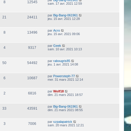
8
12545
sam. 17 avr. 2021 12:59
par
Big-Bang-061961
21
24411
jeu. 15 avr. 2021 12:28
par
Acro
8
13496
jeu. 15 avr. 2021 09:06
par
Geek
4
9317
sam. 10 avr. 2021 10:13
par
rabougris85
50
54492
jeu. 1 avr. 2021 14:08
par
Powersteph-77
6
10687
mer. 31 mars 2021 12:14
par
Wolf18
2
6816
dim. 21 mars 2021 18:57
par
Big-Bang-061961
33
43591
dim. 21 mars 2021 08:55
par
szpalapatrick
3
7006
sam. 20 mars 2021 12:21