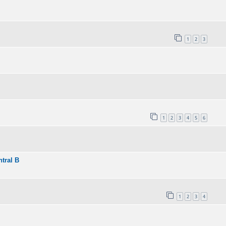
1
2
3
1
2
3
4
5
6
tral B
1
2
3
4