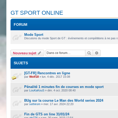
GT SPORT ONLINE
FORUM
Mode Sport
Discutons du mode Sport de GT : événements et compétitions à ne pas rate
Rechercher
Recherche 
Nouveau sujet
SUJETS
[GT-FR] Rencontres en ligne
par
Wolf18
»
lun. 4 déc. 2017 15:08
Pénalité 1 minutes fin de courses en mode sport
par
LouKaKouS
»
dim. 4 oct. 2020 08:40
BUg sur la course Le Man des World series 2024
par
sethirom
»
mer. 17 avr. 2024 22:20
Fin de GTS on line 31/01/24
par
alp776
»
sam. 30 sept. 2023 12:54