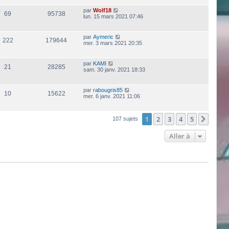
par
Wolf18
69
95738
lun. 15 mars 2021 07:46
par
Aymeric
222
179644
mer. 3 mars 2021 20:35
par
KAMI
21
28285
sam. 30 janv. 2021 18:33
par
rabougris85
10
15622
mer. 6 janv. 2021 11:06
1
2
3
4
5
Suiva
107 sujets
Aller à