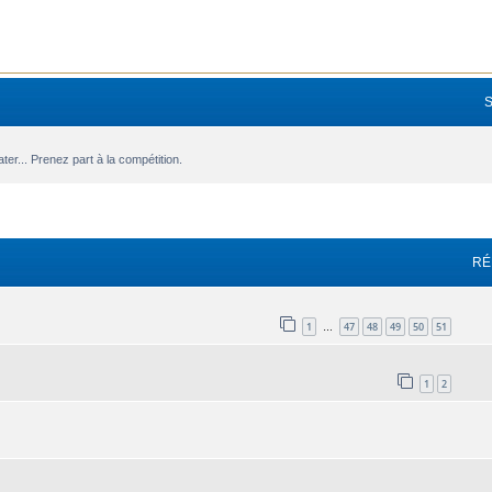
r... Prenez part à la compétition.
avancée
RÉ
1
47
48
49
50
51
…
1
2