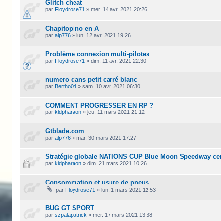
Glitch cheat
par
Floydrose71
»
mer. 14 avr. 2021 20:26
Chapitopino en A
par
alp776
»
lun. 12 avr. 2021 19:26
Problème connexion multi-pilotes
par
Floydrose71
»
dim. 11 avr. 2021 22:30
numero dans petit carré blanc
par
Bertho04
»
sam. 10 avr. 2021 06:30
COMMENT PROGRESSER EN RP ?
par
kidpharaon
»
jeu. 11 mars 2021 21:12
Gtblade.com
par
alp776
»
mar. 30 mars 2021 17:27
Stratégie globale NATIONS CUP Blue Moon Speedway cen
par
kidpharaon
»
dim. 21 mars 2021 10:26
Consommation et usure de pneus
par
Floydrose71
»
lun. 1 mars 2021 12:53
BUG GT SPORT
par
szpalapatrick
»
mer. 17 mars 2021 13:38