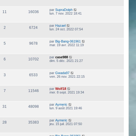
par
SupraDolph
11
16036
lun. 7 nov. 2022 18:41
par
Hazael
2
6724
lun. 24 oct. 2022 07:54
par
Big-Bang-061961
5
9678
mar. 19 avr. 2022 11:19
par
case988
6
10702
dim. 5 déc. 2021 21:27
par
Gwada97
3
6533
ven. 26 nov. 2021 22:15
par
Wolf18
7
11546
mer. 8 sept. 2021 19:34
par
Aymeric
31
48098
lun. 9 août 2021 19:46
par
Aymeric
28
35383
jeu. 15 juil. 2021 07:50
par
Big-Bang-061961