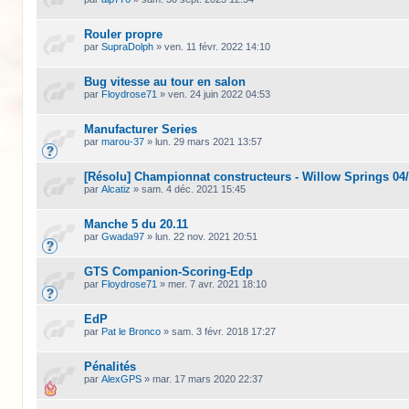
Rouler propre
par
SupraDolph
»
ven. 11 févr. 2022 14:10
Bug vitesse au tour en salon
par
Floydrose71
»
ven. 24 juin 2022 04:53
Manufacturer Series
par
marou-37
»
lun. 29 mars 2021 13:57
[Résolu] Championnat constructeurs - Willow Springs 04/
par
Alcatiz
»
sam. 4 déc. 2021 15:45
Manche 5 du 20.11
par
Gwada97
»
lun. 22 nov. 2021 20:51
GTS Companion-Scoring-Edp
par
Floydrose71
»
mer. 7 avr. 2021 18:10
EdP
par
Pat le Bronco
»
sam. 3 févr. 2018 17:27
Pénalités
par
AlexGPS
»
mar. 17 mars 2020 22:37