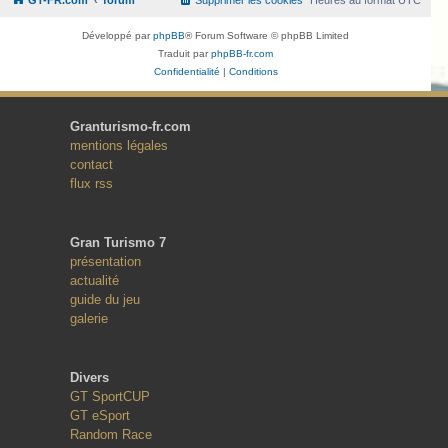
Développé par
phpBB
® Forum Software © phpBB Limited
Traduit par
phpBB-fr.com
Confidentialité
|
Conditions
Granturismo-fr.com
mentions légales
contact
flux rss
Gran Turismo 7
présentation
actualité
guide du jeu
galerie
Divers
GT SportCUP
GT eSport
Random Race