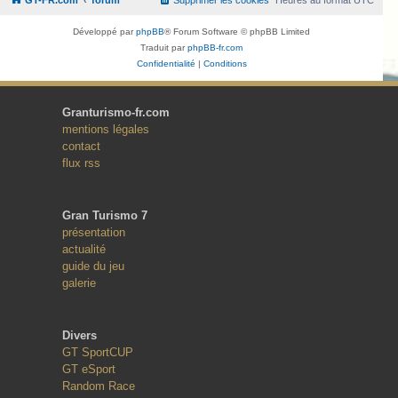
Développé par
phpBB
® Forum Software © phpBB Limited
Traduit par
phpBB-fr.com
Confidentialité
|
Conditions
Granturismo-fr.com
mentions légales
contact
flux rss
Gran Turismo 7
présentation
actualité
guide du jeu
galerie
Divers
GT SportCUP
GT eSport
Random Race