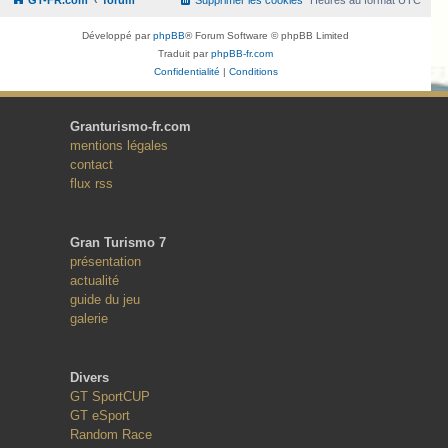
Développé par
phpBB
® Forum Software © phpBB Limited
Traduit par
phpBB-fr.com
Confidentialité
|
Conditions
Granturismo-fr.com
mentions légales
contact
flux rss
Gran Turismo 7
présentation
actualité
guide du jeu
galerie
Divers
GT SportCUP
GT eSport
Random Race