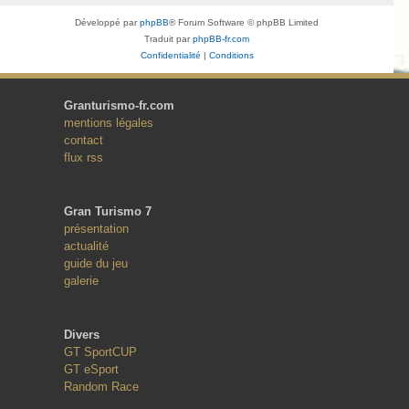
Développé par
phpBB
® Forum Software © phpBB Limited
Traduit par
phpBB-fr.com
Confidentialité
|
Conditions
Granturismo-fr.com
mentions légales
contact
flux rss
Gran Turismo 7
présentation
actualité
guide du jeu
galerie
Divers
GT SportCUP
GT eSport
Random Race