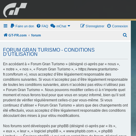
GRAN TURISMO
Faire un don
FAQ
mChat
FORUM
S’enregistrer
Connexion
R
GT-FR.com
forum
e
ESPORT
BOUTIQUE
FORUM GRAN TURISMO - CONDITIONS
c
D’UTILISATION
h
En accédant à « Forum Gran Turismo » (désigné ci-après par « nous »,
e
« notre », « nos », « Forum Gran Turismo », « https://www.granturismo-
r
fr.com/forum »), vous acceptez d’être légalement responsable des
c
conditions suivantes. Si vous n’acceptez pas d’être légalement responsable
de toutes les conditions suivantes, alors n’accédez pas et/ou n’utilisez pas
h
« Forum Gran Turismo ». Nous pouvons modifier celles-ci à n’importe quel
e
moment et nous ferons tout pour que vous en soyez informé, bien qu’il soit
prudent de vérifier régulièrement celles-ci par vous-même. Si vous
r
continuez d’utiliser « Forum Gran Turismo » alors que des changements ont
été effectués, vous acceptez d’être légalement responsable des conditions
découlant des mises à jour et/ou modifications.
Nos forums sont développés par phpBB (désigné ci-après par « ils »,
« eux », « leur », « logiciel phpBB », « www.phpbb.com », « phpBB