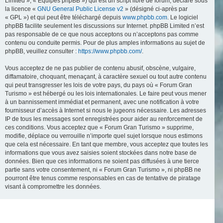
Limited », « Équipes phpBB ») qui est un script libre de forum, déclaré sous
la licence «
GNU General Public License v2
» (désigné ci-après par
« GPL ») et qui peut être téléchargé depuis
www.phpbb.com
. Le logiciel
phpBB facilite seulement les discussions sur Internet. phpBB Limited n’est
pas responsable de ce que nous acceptons ou n’acceptons pas comme
contenu ou conduite permis. Pour de plus amples informations au sujet de
phpBB, veuillez consulter :
https://www.phpbb.com/
.
Vous acceptez de ne pas publier de contenu abusif, obscène, vulgaire,
diffamatoire, choquant, menaçant, à caractère sexuel ou tout autre contenu
qui peut transgresser les lois de votre pays, du pays où « Forum Gran
Turismo » est hébergé ou les lois internationales. Le faire peut vous mener
à un bannissement immédiat et permanent, avec une notification à votre
fournisseur d’accès à Internet si nous le jugeons nécessaire. Les adresses
IP de tous les messages sont enregistrées pour aider au renforcement de
ces conditions. Vous acceptez que « Forum Gran Turismo » supprime,
modifie, déplace ou verrouille n’importe quel sujet lorsque nous estimons
que cela est nécessaire. En tant que membre, vous acceptez que toutes les
informations que vous avez saisies soient stockées dans notre base de
données. Bien que ces informations ne soient pas diffusées à une tierce
partie sans votre consentement, ni « Forum Gran Turismo », ni phpBB ne
pourront être tenus comme responsables en cas de tentative de piratage
visant à compromettre les données.