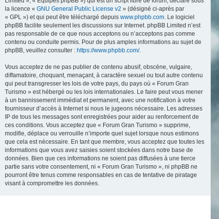
Limited », « Équipes phpBB ») qui est un script libre de forum, déclaré sous
la licence «
GNU General Public License v2
» (désigné ci-après par
« GPL ») et qui peut être téléchargé depuis
www.phpbb.com
. Le logiciel
phpBB facilite seulement les discussions sur Internet. phpBB Limited n’est
pas responsable de ce que nous acceptons ou n’acceptons pas comme
contenu ou conduite permis. Pour de plus amples informations au sujet de
phpBB, veuillez consulter :
https://www.phpbb.com/
.
Vous acceptez de ne pas publier de contenu abusif, obscène, vulgaire,
diffamatoire, choquant, menaçant, à caractère sexuel ou tout autre contenu
qui peut transgresser les lois de votre pays, du pays où « Forum Gran
Turismo » est hébergé ou les lois internationales. Le faire peut vous mener
à un bannissement immédiat et permanent, avec une notification à votre
fournisseur d’accès à Internet si nous le jugeons nécessaire. Les adresses
IP de tous les messages sont enregistrées pour aider au renforcement de
ces conditions. Vous acceptez que « Forum Gran Turismo » supprime,
modifie, déplace ou verrouille n’importe quel sujet lorsque nous estimons
que cela est nécessaire. En tant que membre, vous acceptez que toutes les
informations que vous avez saisies soient stockées dans notre base de
données. Bien que ces informations ne soient pas diffusées à une tierce
partie sans votre consentement, ni « Forum Gran Turismo », ni phpBB ne
pourront être tenus comme responsables en cas de tentative de piratage
visant à compromettre les données.