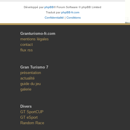
Développé par
phpBB
® Forum Software © phpBB Limited
Traduit par
phpBB-fr.com
Confidentialité
|
Conditions
Granturismo-fr.com
mentions légales
contact
flux rss
Gran Turismo 7
présentation
actualité
guide du jeu
galerie
Divers
GT SportCUP
GT eSport
Random Race