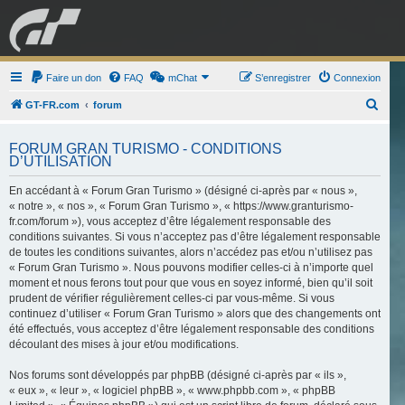
GRAN TURISMO
Faire un don
FAQ
mChat
FORUM
S’enregistrer
Connexion
R
GT-FR.com
forum
e
ESPORT
BOUTIQUE
FORUM GRAN TURISMO - CONDITIONS
c
D’UTILISATION
h
En accédant à « Forum Gran Turismo » (désigné ci-après par « nous »,
e
« notre », « nos », « Forum Gran Turismo », « https://www.granturismo-
r
fr.com/forum »), vous acceptez d’être légalement responsable des
c
conditions suivantes. Si vous n’acceptez pas d’être légalement responsable
de toutes les conditions suivantes, alors n’accédez pas et/ou n’utilisez pas
h
« Forum Gran Turismo ». Nous pouvons modifier celles-ci à n’importe quel
e
moment et nous ferons tout pour que vous en soyez informé, bien qu’il soit
prudent de vérifier régulièrement celles-ci par vous-même. Si vous
r
continuez d’utiliser « Forum Gran Turismo » alors que des changements ont
été effectués, vous acceptez d’être légalement responsable des conditions
découlant des mises à jour et/ou modifications.
Nos forums sont développés par phpBB (désigné ci-après par « ils »,
« eux », « leur », « logiciel phpBB », « www.phpbb.com », « phpBB