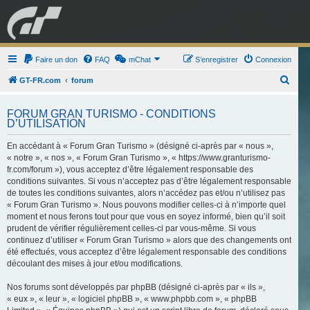
GRAN TURISMO
Faire un don
FAQ
mChat
FORUM
S’enregistrer
Connexion
R
GT-FR.com
forum
e
ESPORT
BOUTIQUE
FORUM GRAN TURISMO - CONDITIONS
c
D’UTILISATION
h
En accédant à « Forum Gran Turismo » (désigné ci-après par « nous »,
e
« notre », « nos », « Forum Gran Turismo », « https://www.granturismo-
r
fr.com/forum »), vous acceptez d’être légalement responsable des
c
conditions suivantes. Si vous n’acceptez pas d’être légalement responsable
de toutes les conditions suivantes, alors n’accédez pas et/ou n’utilisez pas
h
« Forum Gran Turismo ». Nous pouvons modifier celles-ci à n’importe quel
e
moment et nous ferons tout pour que vous en soyez informé, bien qu’il soit
prudent de vérifier régulièrement celles-ci par vous-même. Si vous
r
continuez d’utiliser « Forum Gran Turismo » alors que des changements ont
été effectués, vous acceptez d’être légalement responsable des conditions
découlant des mises à jour et/ou modifications.
Nos forums sont développés par phpBB (désigné ci-après par « ils »,
« eux », « leur », « logiciel phpBB », « www.phpbb.com », « phpBB