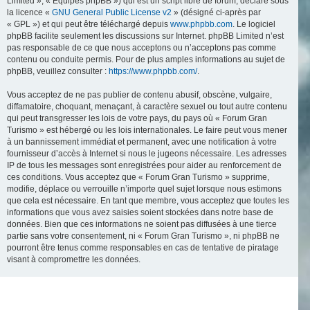
Limited », « Équipes phpBB ») qui est un script libre de forum, déclaré sous
la licence «
GNU General Public License v2
» (désigné ci-après par
« GPL ») et qui peut être téléchargé depuis
www.phpbb.com
. Le logiciel
phpBB facilite seulement les discussions sur Internet. phpBB Limited n’est
pas responsable de ce que nous acceptons ou n’acceptons pas comme
contenu ou conduite permis. Pour de plus amples informations au sujet de
phpBB, veuillez consulter :
https://www.phpbb.com/
.
Vous acceptez de ne pas publier de contenu abusif, obscène, vulgaire,
diffamatoire, choquant, menaçant, à caractère sexuel ou tout autre contenu
qui peut transgresser les lois de votre pays, du pays où « Forum Gran
Turismo » est hébergé ou les lois internationales. Le faire peut vous mener
à un bannissement immédiat et permanent, avec une notification à votre
fournisseur d’accès à Internet si nous le jugeons nécessaire. Les adresses
IP de tous les messages sont enregistrées pour aider au renforcement de
ces conditions. Vous acceptez que « Forum Gran Turismo » supprime,
modifie, déplace ou verrouille n’importe quel sujet lorsque nous estimons
que cela est nécessaire. En tant que membre, vous acceptez que toutes les
informations que vous avez saisies soient stockées dans notre base de
données. Bien que ces informations ne soient pas diffusées à une tierce
partie sans votre consentement, ni « Forum Gran Turismo », ni phpBB ne
pourront être tenus comme responsables en cas de tentative de piratage
visant à compromettre les données.