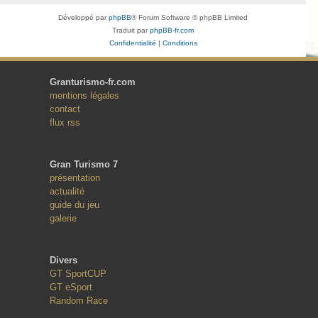
Développé par
phpBB
® Forum Software © phpBB Limited
Traduit par
phpBB-fr.com
Confidentialité
|
Conditions
Granturismo-fr.com
mentions légales
contact
flux rss
Gran Turismo 7
présentation
actualité
guide du jeu
galerie
Divers
GT SportCUP
GT eSport
Random Race