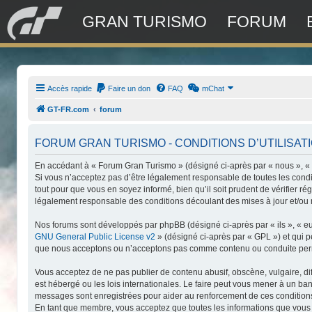
GRAN TURISMO
FORUM
Accès rapide
Faire un don
FAQ
mChat
GT-FR.com
forum
FORUM GRAN TURISMO - CONDITIONS D’UTILISAT
En accédant à « Forum Gran Turismo » (désigné ci-après par « nous », « n
Si vous n’acceptez pas d’être légalement responsable de toutes les condi
tout pour que vous en soyez informé, bien qu’il soit prudent de vérifier 
légalement responsable des conditions découlant des mises à jour et/ou 
Nos forums sont développés par phpBB (désigné ci-après par « ils », « eu
GNU General Public License v2
» (désigné ci-après par « GPL ») et qui 
que nous acceptons ou n’acceptons pas comme contenu ou conduite permis
Vous acceptez de ne pas publier de contenu abusif, obscène, vulgaire, di
est hébergé ou les lois internationales. Le faire peut vous mener à un ba
messages sont enregistrées pour aider au renforcement de ces conditions
En tant que membre, vous acceptez que toutes les informations que vous 