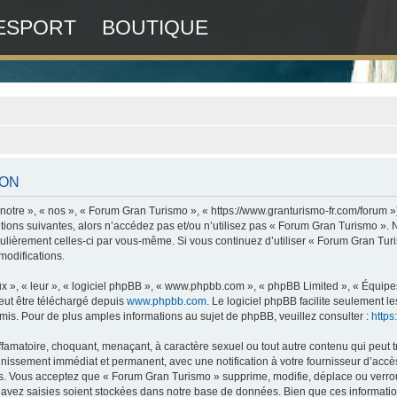
ESPORT
BOUTIQUE
ION
otre », « nos », « Forum Gran Turismo », « https://www.granturismo-fr.com/forum »
tions suivantes, alors n’accédez pas et/ou n’utilisez pas « Forum Gran Turismo ».
régulièrement celles-ci par vous-même. Si vous continuez d’utiliser « Forum Gran T
modifications.
x », « leur », « logiciel phpBB », « www.phpbb.com », « phpBB Limited », « Équipes 
peut être téléchargé depuis
www.phpbb.com
. Le logiciel phpBB facilite seulement 
. Pour de plus amples informations au sujet de phpBB, veuillez consulter :
http
ffamatoire, choquant, menaçant, à caractère sexuel ou tout autre contenu qui peut 
nnissement immédiat et permanent, avec une notification à votre fournisseur d’accès
. Vous acceptez que « Forum Gran Turismo » supprime, modifie, déplace ou verroui
avez saisies soient stockées dans notre base de données. Bien que ces informations