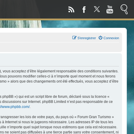
S’enregistrer
Connexion
), vous acceptez d’être légalement responsable des conditions suivantes.
 Nous pouvons modifier celles-ci à n’importe quel moment et nous ferons
urismo » alors que des changements ont été effectués, vous acceptez d’être
phpBB ») qui est un script libre de forum, déclaré sous la licence «
les discussions sur Internet. phpBB Limited n’est pas responsable de ce
s://www.phpbb.com/
.
transgresser les lois de votre pays, du pays où « Forum Gran Turismo »
 à Internet si nous le jugeons nécessaire. Les adresses IP de tous les
lle n’importe quel sujet lorsque nous estimons que cela est nécessaire.
 ne soient pas diffusées à une tierce partie sans votre consentement, ni