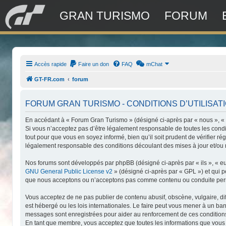
GRAN TURISMO
FORUM
Accès rapide
Faire un don
FAQ
mChat
GT-FR.com
forum
FORUM GRAN TURISMO - CONDITIONS D’UTILISAT
En accédant à « Forum Gran Turismo » (désigné ci-après par « nous », « n
Si vous n’acceptez pas d’être légalement responsable de toutes les condi
tout pour que vous en soyez informé, bien qu’il soit prudent de vérifier 
légalement responsable des conditions découlant des mises à jour et/ou 
Nos forums sont développés par phpBB (désigné ci-après par « ils », « eu
GNU General Public License v2
» (désigné ci-après par « GPL ») et qui 
que nous acceptons ou n’acceptons pas comme contenu ou conduite permis
Vous acceptez de ne pas publier de contenu abusif, obscène, vulgaire, di
est hébergé ou les lois internationales. Le faire peut vous mener à un ba
messages sont enregistrées pour aider au renforcement de ces conditions
En tant que membre, vous acceptez que toutes les informations que vous 