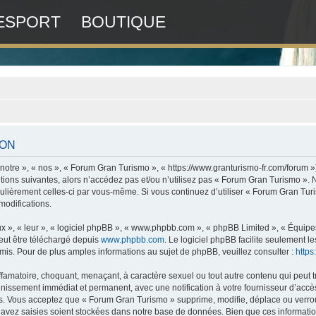
ESPORT
BOUTIQUE
ION
otre », « nos », « Forum Gran Turismo », « https://www.granturismo-fr.com/forum »
tions suivantes, alors n’accédez pas et/ou n’utilisez pas « Forum Gran Turismo ».
régulièrement celles-ci par vous-même. Si vous continuez d’utiliser « Forum Gran T
modifications.
x », « leur », « logiciel phpBB », « www.phpbb.com », « phpBB Limited », « Équipes 
peut être téléchargé depuis
www.phpbb.com
. Le logiciel phpBB facilite seulement 
. Pour de plus amples informations au sujet de phpBB, veuillez consulter :
http
ffamatoire, choquant, menaçant, à caractère sexuel ou tout autre contenu qui peut 
nnissement immédiat et permanent, avec une notification à votre fournisseur d’accès
. Vous acceptez que « Forum Gran Turismo » supprime, modifie, déplace ou verroui
avez saisies soient stockées dans notre base de données. Bien que ces informations