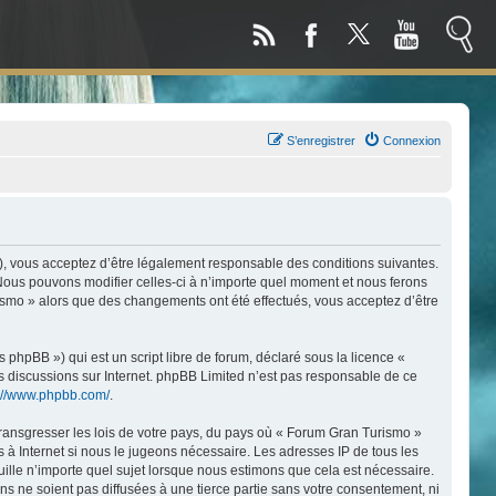
S’enregistrer
Connexion
), vous acceptez d’être légalement responsable des conditions suivantes.
 Nous pouvons modifier celles-ci à n’importe quel moment et nous ferons
urismo » alors que des changements ont été effectués, vous acceptez d’être
phpBB ») qui est un script libre de forum, déclaré sous la licence «
les discussions sur Internet. phpBB Limited n’est pas responsable de ce
s://www.phpbb.com/
.
transgresser les lois de votre pays, du pays où « Forum Gran Turismo »
 à Internet si nous le jugeons nécessaire. Les adresses IP de tous les
lle n’importe quel sujet lorsque nous estimons que cela est nécessaire.
 ne soient pas diffusées à une tierce partie sans votre consentement, ni