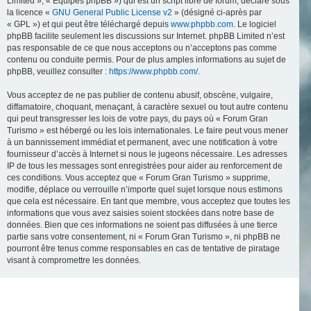
Limited », « Équipes phpBB ») qui est un script libre de forum, déclaré sous
la licence «
GNU General Public License v2
» (désigné ci-après par
« GPL ») et qui peut être téléchargé depuis
www.phpbb.com
. Le logiciel
phpBB facilite seulement les discussions sur Internet. phpBB Limited n’est
pas responsable de ce que nous acceptons ou n’acceptons pas comme
contenu ou conduite permis. Pour de plus amples informations au sujet de
phpBB, veuillez consulter :
https://www.phpbb.com/
.
Vous acceptez de ne pas publier de contenu abusif, obscène, vulgaire,
diffamatoire, choquant, menaçant, à caractère sexuel ou tout autre contenu
qui peut transgresser les lois de votre pays, du pays où « Forum Gran
Turismo » est hébergé ou les lois internationales. Le faire peut vous mener
à un bannissement immédiat et permanent, avec une notification à votre
fournisseur d’accès à Internet si nous le jugeons nécessaire. Les adresses
IP de tous les messages sont enregistrées pour aider au renforcement de
ces conditions. Vous acceptez que « Forum Gran Turismo » supprime,
modifie, déplace ou verrouille n’importe quel sujet lorsque nous estimons
que cela est nécessaire. En tant que membre, vous acceptez que toutes les
informations que vous avez saisies soient stockées dans notre base de
données. Bien que ces informations ne soient pas diffusées à une tierce
partie sans votre consentement, ni « Forum Gran Turismo », ni phpBB ne
pourront être tenus comme responsables en cas de tentative de piratage
visant à compromettre les données.