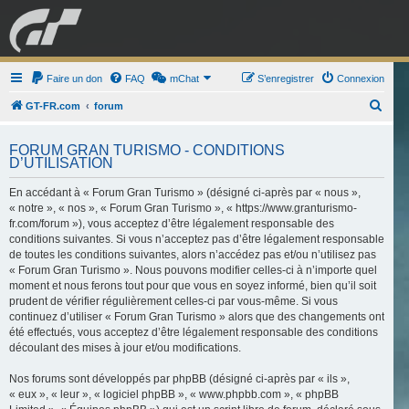
GRAN TURISMO
Faire un don
FAQ
mChat
FORUM
S’enregistrer
Connexion
R
GT-FR.com
forum
e
ESPORT
BOUTIQUE
FORUM GRAN TURISMO - CONDITIONS
c
D’UTILISATION
h
En accédant à « Forum Gran Turismo » (désigné ci-après par « nous »,
e
« notre », « nos », « Forum Gran Turismo », « https://www.granturismo-
r
fr.com/forum »), vous acceptez d’être légalement responsable des
c
conditions suivantes. Si vous n’acceptez pas d’être légalement responsable
de toutes les conditions suivantes, alors n’accédez pas et/ou n’utilisez pas
h
« Forum Gran Turismo ». Nous pouvons modifier celles-ci à n’importe quel
e
moment et nous ferons tout pour que vous en soyez informé, bien qu’il soit
prudent de vérifier régulièrement celles-ci par vous-même. Si vous
r
continuez d’utiliser « Forum Gran Turismo » alors que des changements ont
été effectués, vous acceptez d’être légalement responsable des conditions
découlant des mises à jour et/ou modifications.
Nos forums sont développés par phpBB (désigné ci-après par « ils »,
« eux », « leur », « logiciel phpBB », « www.phpbb.com », « phpBB