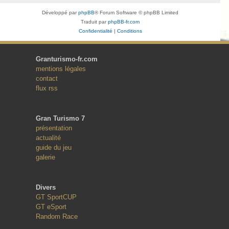
Développé par
phpBB
® Forum Software © phpBB Limited
Traduit par
phpBB-fr.com
Confidentialité
|
Conditions
Granturismo-fr.com
mentions légales
contact
flux rss
Gran Turismo 7
présentation
actualité
guide du jeu
galerie
Divers
GT SportCUP
GT eSport
Random Race