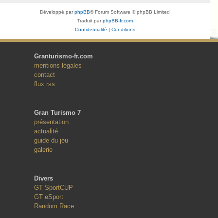
Développé par
phpBB
® Forum Software © phpBB Limited
Traduit par
phpBB-fr.com
Confidentialité
|
Conditions
Granturismo-fr.com
mentions légales
contact
flux rss
Gran Turismo 7
présentation
actualité
guide du jeu
galerie
Divers
GT SportCUP
GT eSport
Random Race