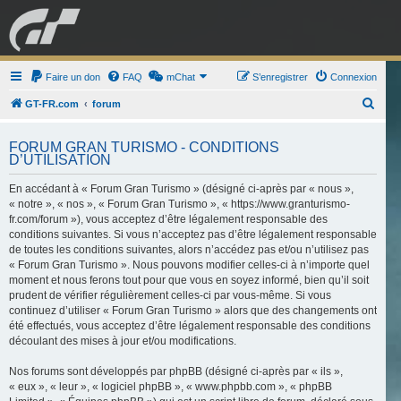
GRAN TURISMO
Faire un don
FAQ
mChat
FORUM
S’enregistrer
Connexion
R
GT-FR.com
forum
e
ESPORT
BOUTIQUE
FORUM GRAN TURISMO - CONDITIONS
c
D’UTILISATION
h
En accédant à « Forum Gran Turismo » (désigné ci-après par « nous »,
e
« notre », « nos », « Forum Gran Turismo », « https://www.granturismo-
r
fr.com/forum »), vous acceptez d’être légalement responsable des
c
conditions suivantes. Si vous n’acceptez pas d’être légalement responsable
de toutes les conditions suivantes, alors n’accédez pas et/ou n’utilisez pas
h
« Forum Gran Turismo ». Nous pouvons modifier celles-ci à n’importe quel
e
moment et nous ferons tout pour que vous en soyez informé, bien qu’il soit
prudent de vérifier régulièrement celles-ci par vous-même. Si vous
r
continuez d’utiliser « Forum Gran Turismo » alors que des changements ont
été effectués, vous acceptez d’être légalement responsable des conditions
découlant des mises à jour et/ou modifications.
Nos forums sont développés par phpBB (désigné ci-après par « ils »,
« eux », « leur », « logiciel phpBB », « www.phpbb.com », « phpBB