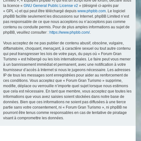
Limited », « Équipes phpBB ») qui est un script libre de forum, déclaré sous
la licence «
GNU General Public License v2
» (désigné ci-après par
« GPL ») et qui peut être téléchargé depuis
www.phpbb.com
. Le logiciel
phpBB facilite seulement les discussions sur Internet. phpBB Limited n’est
pas responsable de ce que nous acceptons ou n’acceptons pas comme
contenu ou conduite permis. Pour de plus amples informations au sujet de
phpBB, veuillez consulter :
https://www.phpbb.com/
.
Vous acceptez de ne pas publier de contenu abusif, obscène, vulgaire,
diffamatoire, choquant, menaçant, à caractère sexuel ou tout autre contenu
qui peut transgresser les lois de votre pays, du pays où « Forum Gran
Turismo » est hébergé ou les lois internationales. Le faire peut vous mener
à un bannissement immédiat et permanent, avec une notification à votre
fournisseur d’accès à Internet si nous le jugeons nécessaire. Les adresses
IP de tous les messages sont enregistrées pour aider au renforcement de
ces conditions. Vous acceptez que « Forum Gran Turismo » supprime,
modifie, déplace ou verrouille n’importe quel sujet lorsque nous estimons
que cela est nécessaire. En tant que membre, vous acceptez que toutes les
informations que vous avez saisies soient stockées dans notre base de
données. Bien que ces informations ne soient pas diffusées à une tierce
partie sans votre consentement, ni « Forum Gran Turismo », ni phpBB ne
pourront être tenus comme responsables en cas de tentative de piratage
visant à compromettre les données.