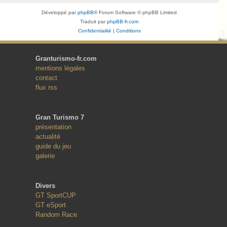
Développé par
phpBB
® Forum Software © phpBB Limited
Traduit par
phpBB-fr.com
Confidentialité
|
Conditions
Granturismo-fr.com
mentions légales
contact
flux rss
Gran Turismo 7
présentation
actualité
guide du jeu
galerie
Divers
GT SportCUP
GT eSport
Random Race