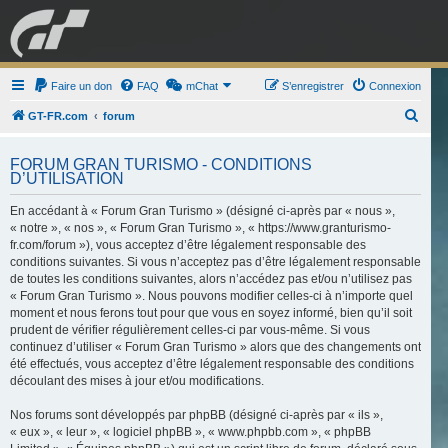
GRAN TURISMO
Faire un don
FAQ
mChat
FORUM
S’enregistrer
Connexion
R
GT-FR.com
forum
e
ESPORT
BOUTIQUE
FORUM GRAN TURISMO - CONDITIONS
c
D’UTILISATION
h
En accédant à « Forum Gran Turismo » (désigné ci-après par « nous »,
e
« notre », « nos », « Forum Gran Turismo », « https://www.granturismo-
r
fr.com/forum »), vous acceptez d’être légalement responsable des
c
conditions suivantes. Si vous n’acceptez pas d’être légalement responsable
de toutes les conditions suivantes, alors n’accédez pas et/ou n’utilisez pas
h
« Forum Gran Turismo ». Nous pouvons modifier celles-ci à n’importe quel
e
moment et nous ferons tout pour que vous en soyez informé, bien qu’il soit
prudent de vérifier régulièrement celles-ci par vous-même. Si vous
r
continuez d’utiliser « Forum Gran Turismo » alors que des changements ont
été effectués, vous acceptez d’être légalement responsable des conditions
découlant des mises à jour et/ou modifications.
Nos forums sont développés par phpBB (désigné ci-après par « ils »,
« eux », « leur », « logiciel phpBB », « www.phpbb.com », « phpBB