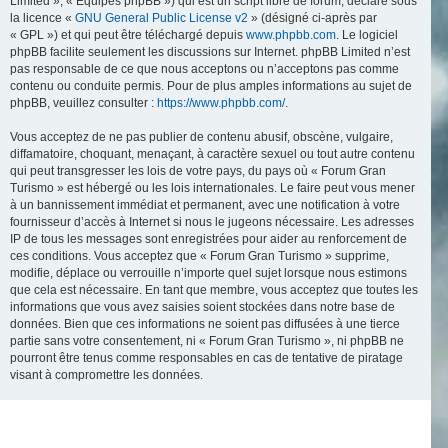
Limited », « Équipes phpBB ») qui est un script libre de forum, déclaré sous
la licence «
GNU General Public License v2
» (désigné ci-après par
« GPL ») et qui peut être téléchargé depuis
www.phpbb.com
. Le logiciel
phpBB facilite seulement les discussions sur Internet. phpBB Limited n’est
pas responsable de ce que nous acceptons ou n’acceptons pas comme
contenu ou conduite permis. Pour de plus amples informations au sujet de
phpBB, veuillez consulter :
https://www.phpbb.com/
.
Vous acceptez de ne pas publier de contenu abusif, obscène, vulgaire,
diffamatoire, choquant, menaçant, à caractère sexuel ou tout autre contenu
qui peut transgresser les lois de votre pays, du pays où « Forum Gran
Turismo » est hébergé ou les lois internationales. Le faire peut vous mener
à un bannissement immédiat et permanent, avec une notification à votre
fournisseur d’accès à Internet si nous le jugeons nécessaire. Les adresses
IP de tous les messages sont enregistrées pour aider au renforcement de
ces conditions. Vous acceptez que « Forum Gran Turismo » supprime,
modifie, déplace ou verrouille n’importe quel sujet lorsque nous estimons
que cela est nécessaire. En tant que membre, vous acceptez que toutes les
informations que vous avez saisies soient stockées dans notre base de
données. Bien que ces informations ne soient pas diffusées à une tierce
partie sans votre consentement, ni « Forum Gran Turismo », ni phpBB ne
pourront être tenus comme responsables en cas de tentative de piratage
visant à compromettre les données.