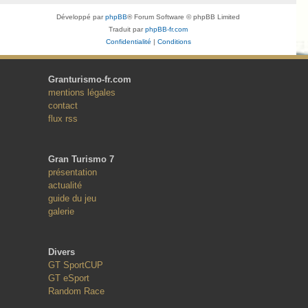
Développé par
phpBB
® Forum Software © phpBB Limited
Traduit par
phpBB-fr.com
Confidentialité
|
Conditions
Granturismo-fr.com
mentions légales
contact
flux rss
Gran Turismo 7
présentation
actualité
guide du jeu
galerie
Divers
GT SportCUP
GT eSport
Random Race