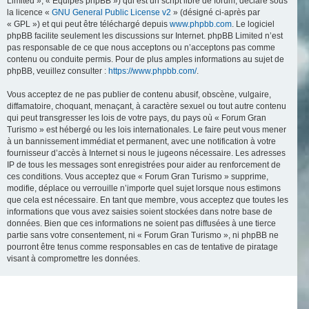
Limited », « Équipes phpBB ») qui est un script libre de forum, déclaré sous
la licence «
GNU General Public License v2
» (désigné ci-après par
« GPL ») et qui peut être téléchargé depuis
www.phpbb.com
. Le logiciel
phpBB facilite seulement les discussions sur Internet. phpBB Limited n’est
pas responsable de ce que nous acceptons ou n’acceptons pas comme
contenu ou conduite permis. Pour de plus amples informations au sujet de
phpBB, veuillez consulter :
https://www.phpbb.com/
.
Vous acceptez de ne pas publier de contenu abusif, obscène, vulgaire,
diffamatoire, choquant, menaçant, à caractère sexuel ou tout autre contenu
qui peut transgresser les lois de votre pays, du pays où « Forum Gran
Turismo » est hébergé ou les lois internationales. Le faire peut vous mener
à un bannissement immédiat et permanent, avec une notification à votre
fournisseur d’accès à Internet si nous le jugeons nécessaire. Les adresses
IP de tous les messages sont enregistrées pour aider au renforcement de
ces conditions. Vous acceptez que « Forum Gran Turismo » supprime,
modifie, déplace ou verrouille n’importe quel sujet lorsque nous estimons
que cela est nécessaire. En tant que membre, vous acceptez que toutes les
informations que vous avez saisies soient stockées dans notre base de
données. Bien que ces informations ne soient pas diffusées à une tierce
partie sans votre consentement, ni « Forum Gran Turismo », ni phpBB ne
pourront être tenus comme responsables en cas de tentative de piratage
visant à compromettre les données.