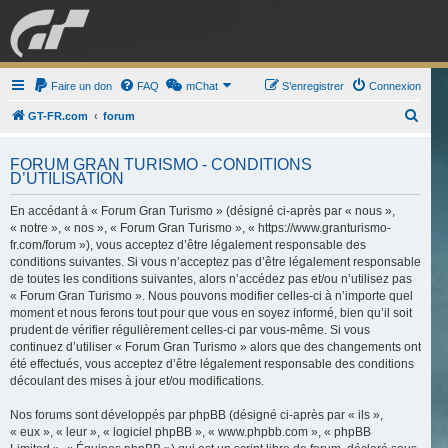
GRAN TURISMO
Faire un don
FAQ
mChat
FORUM
S’enregistrer
Connexion
R
GT-FR.com
forum
e
ESPORT
BOUTIQUE
FORUM GRAN TURISMO - CONDITIONS
c
D’UTILISATION
h
En accédant à « Forum Gran Turismo » (désigné ci-après par « nous »,
e
« notre », « nos », « Forum Gran Turismo », « https://www.granturismo-
r
fr.com/forum »), vous acceptez d’être légalement responsable des
c
conditions suivantes. Si vous n’acceptez pas d’être légalement responsable
de toutes les conditions suivantes, alors n’accédez pas et/ou n’utilisez pas
h
« Forum Gran Turismo ». Nous pouvons modifier celles-ci à n’importe quel
e
moment et nous ferons tout pour que vous en soyez informé, bien qu’il soit
prudent de vérifier régulièrement celles-ci par vous-même. Si vous
r
continuez d’utiliser « Forum Gran Turismo » alors que des changements ont
été effectués, vous acceptez d’être légalement responsable des conditions
découlant des mises à jour et/ou modifications.
Nos forums sont développés par phpBB (désigné ci-après par « ils »,
« eux », « leur », « logiciel phpBB », « www.phpbb.com », « phpBB