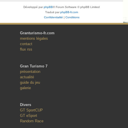
Développé par
phpBB
® Forum Software © phpBB Limited
Traduit par
phpBB-fr.com
Confidentialité
|
Conditions
Granturismo-fr.com
mentions légales
contact
flux rss
Gran Turismo 7
présentation
actualité
guide du jeu
galerie
Divers
GT SportCUP
GT eSport
Random Race