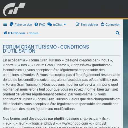
GRAN TURISMO
Faire un don
FAQ
mChat
FORUM
S’enregistrer
Connexion
R
GT-FR.com
forum
e
ESPORT
BOUTIQUE
FORUM GRAN TURISMO - CONDITIONS
c
D’UTILISATION
h
En accédant à « Forum Gran Turismo » (désigné ci-après par « nous »,
e
« notre », « nos », « Forum Gran Turismo », « https://www.granturismo-
r
fr.com/forum »), vous acceptez d’être légalement responsable des
c
conditions suivantes. Si vous n’acceptez pas d’être légalement responsable
de toutes les conditions suivantes, alors n’accédez pas et/ou n’utilisez pas
h
« Forum Gran Turismo ». Nous pouvons modifier celles-ci à n’importe quel
e
moment et nous ferons tout pour que vous en soyez informé, bien qu’il soit
prudent de vérifier régulièrement celles-ci par vous-même. Si vous
r
continuez d’utiliser « Forum Gran Turismo » alors que des changements ont
été effectués, vous acceptez d’être légalement responsable des conditions
découlant des mises à jour et/ou modifications.
Nos forums sont développés par phpBB (désigné ci-après par « ils »,
« eux », « leur », « logiciel phpBB », « www.phpbb.com », « phpBB