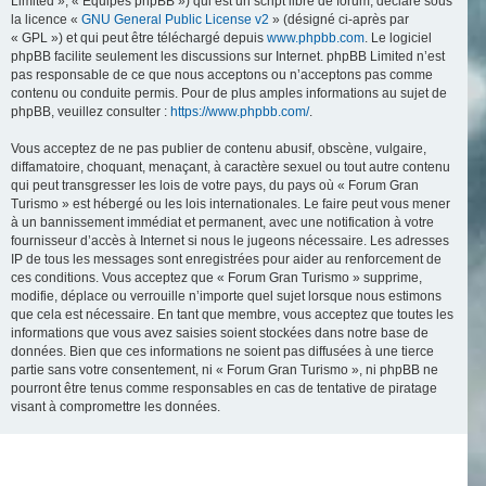
Limited », « Équipes phpBB ») qui est un script libre de forum, déclaré sous
la licence «
GNU General Public License v2
» (désigné ci-après par
« GPL ») et qui peut être téléchargé depuis
www.phpbb.com
. Le logiciel
phpBB facilite seulement les discussions sur Internet. phpBB Limited n’est
pas responsable de ce que nous acceptons ou n’acceptons pas comme
contenu ou conduite permis. Pour de plus amples informations au sujet de
phpBB, veuillez consulter :
https://www.phpbb.com/
.
Vous acceptez de ne pas publier de contenu abusif, obscène, vulgaire,
diffamatoire, choquant, menaçant, à caractère sexuel ou tout autre contenu
qui peut transgresser les lois de votre pays, du pays où « Forum Gran
Turismo » est hébergé ou les lois internationales. Le faire peut vous mener
à un bannissement immédiat et permanent, avec une notification à votre
fournisseur d’accès à Internet si nous le jugeons nécessaire. Les adresses
IP de tous les messages sont enregistrées pour aider au renforcement de
ces conditions. Vous acceptez que « Forum Gran Turismo » supprime,
modifie, déplace ou verrouille n’importe quel sujet lorsque nous estimons
que cela est nécessaire. En tant que membre, vous acceptez que toutes les
informations que vous avez saisies soient stockées dans notre base de
données. Bien que ces informations ne soient pas diffusées à une tierce
partie sans votre consentement, ni « Forum Gran Turismo », ni phpBB ne
pourront être tenus comme responsables en cas de tentative de piratage
visant à compromettre les données.