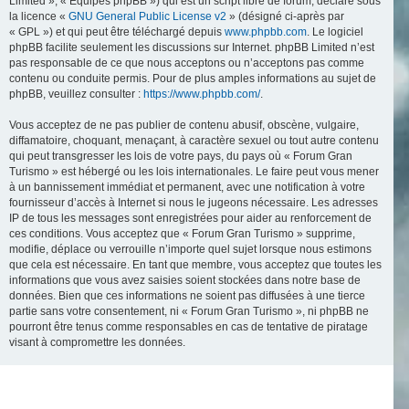
Limited », « Équipes phpBB ») qui est un script libre de forum, déclaré sous
la licence «
GNU General Public License v2
» (désigné ci-après par
« GPL ») et qui peut être téléchargé depuis
www.phpbb.com
. Le logiciel
phpBB facilite seulement les discussions sur Internet. phpBB Limited n’est
pas responsable de ce que nous acceptons ou n’acceptons pas comme
contenu ou conduite permis. Pour de plus amples informations au sujet de
phpBB, veuillez consulter :
https://www.phpbb.com/
.
Vous acceptez de ne pas publier de contenu abusif, obscène, vulgaire,
diffamatoire, choquant, menaçant, à caractère sexuel ou tout autre contenu
qui peut transgresser les lois de votre pays, du pays où « Forum Gran
Turismo » est hébergé ou les lois internationales. Le faire peut vous mener
à un bannissement immédiat et permanent, avec une notification à votre
fournisseur d’accès à Internet si nous le jugeons nécessaire. Les adresses
IP de tous les messages sont enregistrées pour aider au renforcement de
ces conditions. Vous acceptez que « Forum Gran Turismo » supprime,
modifie, déplace ou verrouille n’importe quel sujet lorsque nous estimons
que cela est nécessaire. En tant que membre, vous acceptez que toutes les
informations que vous avez saisies soient stockées dans notre base de
données. Bien que ces informations ne soient pas diffusées à une tierce
partie sans votre consentement, ni « Forum Gran Turismo », ni phpBB ne
pourront être tenus comme responsables en cas de tentative de piratage
visant à compromettre les données.