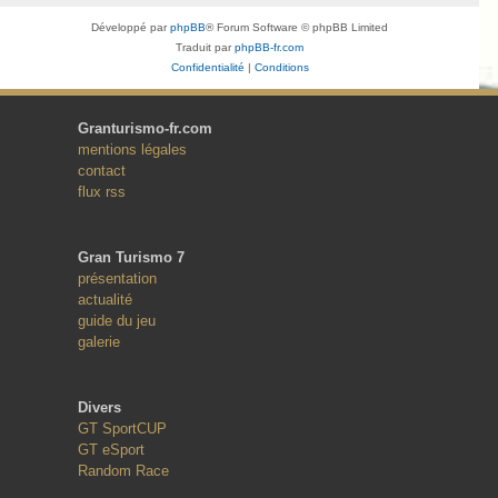
Développé par
phpBB
® Forum Software © phpBB Limited
Traduit par
phpBB-fr.com
Confidentialité
|
Conditions
Granturismo-fr.com
mentions légales
contact
flux rss
Gran Turismo 7
présentation
actualité
guide du jeu
galerie
Divers
GT SportCUP
GT eSport
Random Race