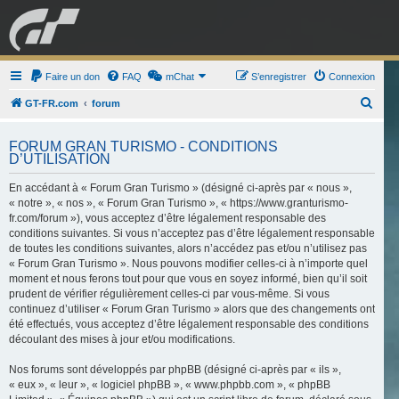
GRAN TURISMO
Faire un don
FAQ
mChat
FORUM
S’enregistrer
Connexion
R
GT-FR.com
forum
e
ESPORT
BOUTIQUE
FORUM GRAN TURISMO - CONDITIONS
c
D’UTILISATION
h
En accédant à « Forum Gran Turismo » (désigné ci-après par « nous »,
e
« notre », « nos », « Forum Gran Turismo », « https://www.granturismo-
r
fr.com/forum »), vous acceptez d’être légalement responsable des
c
conditions suivantes. Si vous n’acceptez pas d’être légalement responsable
de toutes les conditions suivantes, alors n’accédez pas et/ou n’utilisez pas
h
« Forum Gran Turismo ». Nous pouvons modifier celles-ci à n’importe quel
e
moment et nous ferons tout pour que vous en soyez informé, bien qu’il soit
prudent de vérifier régulièrement celles-ci par vous-même. Si vous
r
continuez d’utiliser « Forum Gran Turismo » alors que des changements ont
été effectués, vous acceptez d’être légalement responsable des conditions
découlant des mises à jour et/ou modifications.
Nos forums sont développés par phpBB (désigné ci-après par « ils »,
« eux », « leur », « logiciel phpBB », « www.phpbb.com », « phpBB