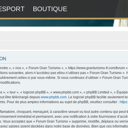
ESPORT
BOUTIQUE
ION
otre », « nos », « Forum Gran Turismo », « https://www.granturismo-fr.com/forum »
tions suivantes, alors n’accédez pas et/ou n’utilisez pas « Forum Gran Turismo ».
régulièrement celles-ci par vous-même. Si vous continuez d’utiliser « Forum Gran T
modifications.
x », « leur », « logiciel phpBB », « www.phpbb.com », « phpBB Limited », « Équipes 
peut être téléchargé depuis
www.phpbb.com
. Le logiciel phpBB facilite seulement 
. Pour de plus amples informations au sujet de phpBB, veuillez consulter :
http
ffamatoire, choquant, menaçant, à caractère sexuel ou tout autre contenu qui peut 
nnissement immédiat et permanent, avec une notification à votre fournisseur d’accès
. Vous acceptez que « Forum Gran Turismo » supprime, modifie, déplace ou verroui
avez saisies soient stockées dans notre base de données. Bien que ces informations