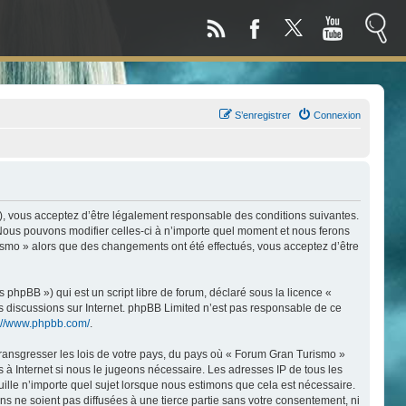
S’enregistrer
Connexion
), vous acceptez d’être légalement responsable des conditions suivantes.
 Nous pouvons modifier celles-ci à n’importe quel moment et nous ferons
urismo » alors que des changements ont été effectués, vous acceptez d’être
phpBB ») qui est un script libre de forum, déclaré sous la licence «
les discussions sur Internet. phpBB Limited n’est pas responsable de ce
s://www.phpbb.com/
.
transgresser les lois de votre pays, du pays où « Forum Gran Turismo »
 à Internet si nous le jugeons nécessaire. Les adresses IP de tous les
lle n’importe quel sujet lorsque nous estimons que cela est nécessaire.
 ne soient pas diffusées à une tierce partie sans votre consentement, ni