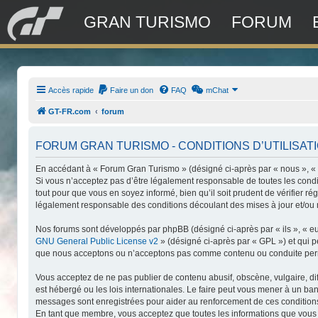
GRAN TURISMO
FORUM
Accès rapide
Faire un don
FAQ
mChat
GT-FR.com
forum
FORUM GRAN TURISMO - CONDITIONS D’UTILISAT
En accédant à « Forum Gran Turismo » (désigné ci-après par « nous », « n
Si vous n’acceptez pas d’être légalement responsable de toutes les condi
tout pour que vous en soyez informé, bien qu’il soit prudent de vérifier 
légalement responsable des conditions découlant des mises à jour et/ou 
Nos forums sont développés par phpBB (désigné ci-après par « ils », « eu
GNU General Public License v2
» (désigné ci-après par « GPL ») et qui 
que nous acceptons ou n’acceptons pas comme contenu ou conduite permis
Vous acceptez de ne pas publier de contenu abusif, obscène, vulgaire, di
est hébergé ou les lois internationales. Le faire peut vous mener à un ba
messages sont enregistrées pour aider au renforcement de ces conditions
En tant que membre, vous acceptez que toutes les informations que vous 