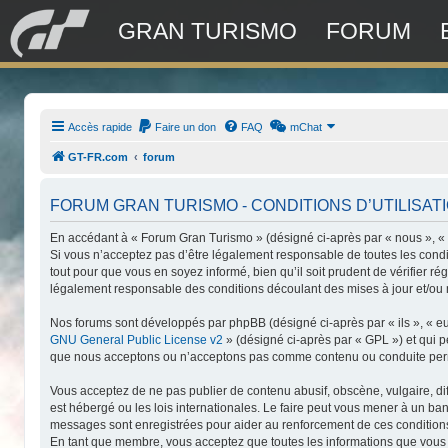
GRAN TURISMO
FORUM
Accès rapide
Faire un don
FAQ
mChat
GT-FR.com
forum
FORUM GRAN TURISMO - CONDITIONS D’UTILISAT
En accédant à « Forum Gran Turismo » (désigné ci-après par « nous », « n
Si vous n’acceptez pas d’être légalement responsable de toutes les condi
tout pour que vous en soyez informé, bien qu’il soit prudent de vérifier 
légalement responsable des conditions découlant des mises à jour et/ou 
Nos forums sont développés par phpBB (désigné ci-après par « ils », « eu
GNU General Public License v2
» (désigné ci-après par « GPL ») et qui 
que nous acceptons ou n’acceptons pas comme contenu ou conduite permis
Vous acceptez de ne pas publier de contenu abusif, obscène, vulgaire, di
est hébergé ou les lois internationales. Le faire peut vous mener à un ba
messages sont enregistrées pour aider au renforcement de ces conditions
En tant que membre, vous acceptez que toutes les informations que vous 