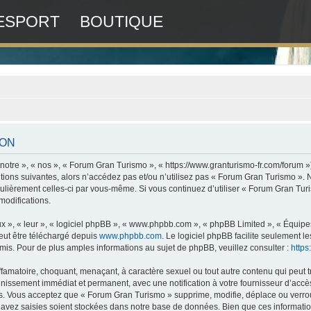
ESPORT
BOUTIQUE
ION
otre », « nos », « Forum Gran Turismo », « https://www.granturismo-fr.com/forum »
tions suivantes, alors n’accédez pas et/ou n’utilisez pas « Forum Gran Turismo ».
régulièrement celles-ci par vous-même. Si vous continuez d’utiliser « Forum Gran T
modifications.
x », « leur », « logiciel phpBB », « www.phpbb.com », « phpBB Limited », « Équipes 
peut être téléchargé depuis
www.phpbb.com
. Le logiciel phpBB facilite seulement 
. Pour de plus amples informations au sujet de phpBB, veuillez consulter :
http
ffamatoire, choquant, menaçant, à caractère sexuel ou tout autre contenu qui peut 
nnissement immédiat et permanent, avec une notification à votre fournisseur d’accès
. Vous acceptez que « Forum Gran Turismo » supprime, modifie, déplace ou verroui
avez saisies soient stockées dans notre base de données. Bien que ces informations