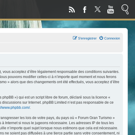
S’enregistrer
Connexion
), vous acceptez d’être légalement responsable des conditions suivantes.
 Nous pouvons modifier celles-ci à n’importe quel moment et nous ferons
urismo » alors que des changements ont été effectués, vous acceptez d’être
phpBB ») qui est un script libre de forum, déclaré sous la licence «
les discussions sur Internet. phpBB Limited n’est pas responsable de ce
s://www.phpbb.com/
.
transgresser les lois de votre pays, du pays où « Forum Gran Turismo »
 à Internet si nous le jugeons nécessaire. Les adresses IP de tous les
lle n’importe quel sujet lorsque nous estimons que cela est nécessaire.
 ne soient pas diffusées à une tierce partie sans votre consentement, ni