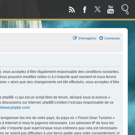
S’enregistrer
Connexion
), vous acceptez d’être légalement responsable des conditions suivantes.
 Nous pouvons modifier celles-ci à n’importe quel moment et nous ferons
urismo » alors que des changements ont été effectués, vous acceptez d’être
phpBB ») qui est un script libre de forum, déclaré sous la licence «
les discussions sur Internet. phpBB Limited n’est pas responsable de ce
s://www.phpbb.com/
.
transgresser les lois de votre pays, du pays où « Forum Gran Turismo »
 à Internet si nous le jugeons nécessaire. Les adresses IP de tous les
lle n’importe quel sujet lorsque nous estimons que cela est nécessaire.
 ne soient pas diffusées à une tierce partie sans votre consentement, ni