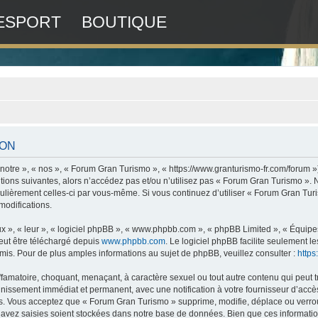
ESPORT
BOUTIQUE
ION
otre », « nos », « Forum Gran Turismo », « https://www.granturismo-fr.com/forum »
tions suivantes, alors n’accédez pas et/ou n’utilisez pas « Forum Gran Turismo ».
régulièrement celles-ci par vous-même. Si vous continuez d’utiliser « Forum Gran T
modifications.
x », « leur », « logiciel phpBB », « www.phpbb.com », « phpBB Limited », « Équipes 
peut être téléchargé depuis
www.phpbb.com
. Le logiciel phpBB facilite seulement 
. Pour de plus amples informations au sujet de phpBB, veuillez consulter :
http
ffamatoire, choquant, menaçant, à caractère sexuel ou tout autre contenu qui peut 
nnissement immédiat et permanent, avec une notification à votre fournisseur d’accès
. Vous acceptez que « Forum Gran Turismo » supprime, modifie, déplace ou verroui
avez saisies soient stockées dans notre base de données. Bien que ces informations