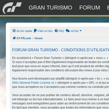
GRAN TURISMO
FORUM
Accès rapide
Faire un don
FAQ
mChat
GT-FR.com
forum
FORUM GRAN TURISMO - CONDITIONS D’UTILISAT
En accédant à « Forum Gran Turismo » (désigné ci-après par « nous », « n
Si vous n’acceptez pas d’être légalement responsable de toutes les condi
tout pour que vous en soyez informé, bien qu’il soit prudent de vérifier 
légalement responsable des conditions découlant des mises à jour et/ou 
Nos forums sont développés par phpBB (désigné ci-après par « ils », « eu
GNU General Public License v2
» (désigné ci-après par « GPL ») et qui 
que nous acceptons ou n’acceptons pas comme contenu ou conduite permis
Vous acceptez de ne pas publier de contenu abusif, obscène, vulgaire, di
est hébergé ou les lois internationales. Le faire peut vous mener à un ba
messages sont enregistrées pour aider au renforcement de ces conditions
En tant que membre, vous acceptez que toutes les informations que vous 