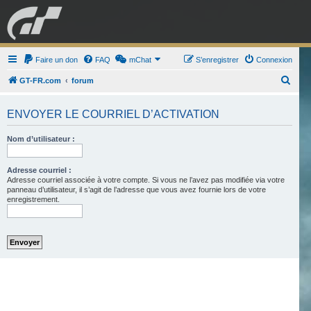
GRAN TURISMO
Faire un don
FAQ
mChat
FORUM
S’enregistrer
Connexion
R
GT-FR.com
forum
e
ESPORT
BOUTIQUE
ENVOYER LE COURRIEL D’ACTIVATION
c
h
Nom d’utilisateur :
e
r
Adresse courriel :
Adresse courriel associée à votre compte. Si vous ne l’avez pas modifiée via votre
c
panneau d’utilisateur, il s’agit de l’adresse que vous avez fournie lors de votre
h
enregistrement.
e
r