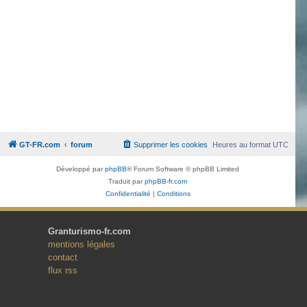
GT-FR.com
forum
Supprimer les cookies
Heures au format
UTC
Développé par
phpBB
® Forum Software © phpBB Limited
Traduit par
phpBB-fr.com
Confidentialité
|
Conditions
Granturismo-fr.com
mentions légales
contact
flux rss