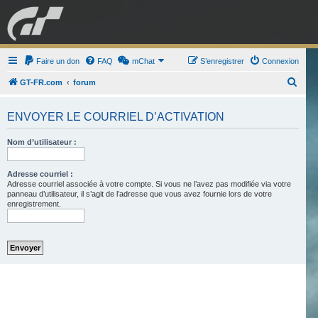
GRAN TURISMO
Faire un don
FAQ
mChat
FORUM
S’enregistrer
Connexion
R
GT-FR.com
forum
e
ESPORT
BOUTIQUE
ENVOYER LE COURRIEL D’ACTIVATION
c
h
Nom d’utilisateur :
e
r
Adresse courriel :
Adresse courriel associée à votre compte. Si vous ne l’avez pas modifiée via votre
c
panneau d’utilisateur, il s’agit de l’adresse que vous avez fournie lors de votre
h
enregistrement.
e
r