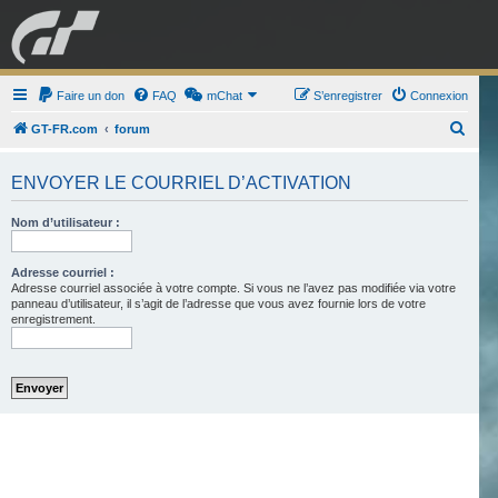
GRAN TURISMO
Faire un don
FAQ
mChat
FORUM
S’enregistrer
Connexion
R
GT-FR.com
forum
e
ESPORT
BOUTIQUE
ENVOYER LE COURRIEL D’ACTIVATION
c
h
Nom d’utilisateur :
e
r
Adresse courriel :
Adresse courriel associée à votre compte. Si vous ne l’avez pas modifiée via votre
c
panneau d’utilisateur, il s’agit de l’adresse que vous avez fournie lors de votre
h
enregistrement.
e
r