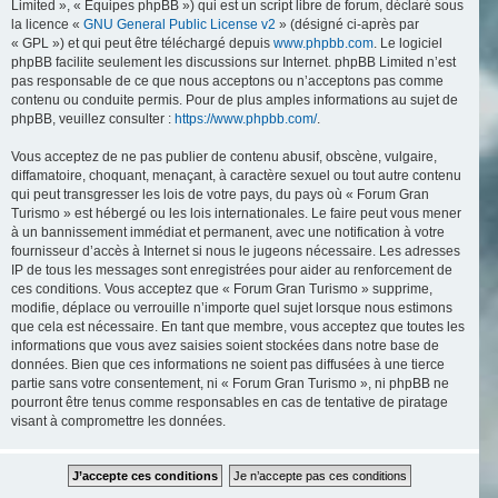
Limited », « Équipes phpBB ») qui est un script libre de forum, déclaré sous
la licence «
GNU General Public License v2
» (désigné ci-après par
« GPL ») et qui peut être téléchargé depuis
www.phpbb.com
. Le logiciel
phpBB facilite seulement les discussions sur Internet. phpBB Limited n’est
pas responsable de ce que nous acceptons ou n’acceptons pas comme
contenu ou conduite permis. Pour de plus amples informations au sujet de
phpBB, veuillez consulter :
https://www.phpbb.com/
.
Vous acceptez de ne pas publier de contenu abusif, obscène, vulgaire,
diffamatoire, choquant, menaçant, à caractère sexuel ou tout autre contenu
qui peut transgresser les lois de votre pays, du pays où « Forum Gran
Turismo » est hébergé ou les lois internationales. Le faire peut vous mener
à un bannissement immédiat et permanent, avec une notification à votre
fournisseur d’accès à Internet si nous le jugeons nécessaire. Les adresses
IP de tous les messages sont enregistrées pour aider au renforcement de
ces conditions. Vous acceptez que « Forum Gran Turismo » supprime,
modifie, déplace ou verrouille n’importe quel sujet lorsque nous estimons
que cela est nécessaire. En tant que membre, vous acceptez que toutes les
informations que vous avez saisies soient stockées dans notre base de
données. Bien que ces informations ne soient pas diffusées à une tierce
partie sans votre consentement, ni « Forum Gran Turismo », ni phpBB ne
pourront être tenus comme responsables en cas de tentative de piratage
visant à compromettre les données.