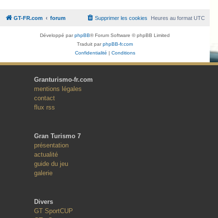
GT-FR.com
forum
Supprimer les cookies
Heures au format
UTC
Développé par
phpBB
® Forum Software © phpBB Limited
Traduit par
phpBB-fr.com
Confidentialité
|
Conditions
Granturismo-fr.com
mentions légales
contact
flux rss
Gran Turismo 7
présentation
actualité
guide du jeu
galerie
Divers
GT SportCUP