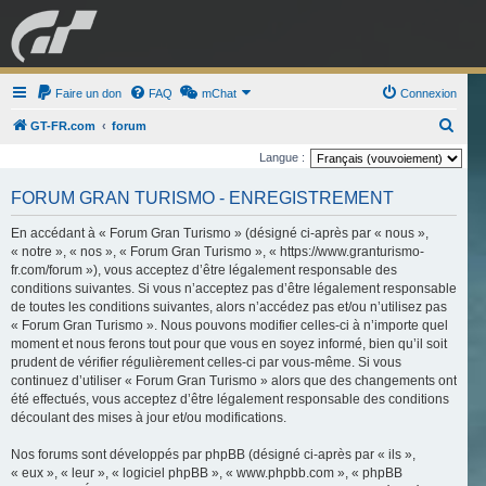
GRAN TURISMO
Faire un don
FAQ
mChat
FORUM
Connexion
R
GT-FR.com
forum
e
Langue :
ESPORT
BOUTIQUE
c
FORUM GRAN TURISMO - ENREGISTREMENT
h
e
En accédant à « Forum Gran Turismo » (désigné ci-après par « nous »,
« notre », « nos », « Forum Gran Turismo », « https://www.granturismo-
r
fr.com/forum »), vous acceptez d’être légalement responsable des
c
conditions suivantes. Si vous n’acceptez pas d’être légalement responsable
de toutes les conditions suivantes, alors n’accédez pas et/ou n’utilisez pas
h
« Forum Gran Turismo ». Nous pouvons modifier celles-ci à n’importe quel
e
moment et nous ferons tout pour que vous en soyez informé, bien qu’il soit
r
prudent de vérifier régulièrement celles-ci par vous-même. Si vous
continuez d’utiliser « Forum Gran Turismo » alors que des changements ont
été effectués, vous acceptez d’être légalement responsable des conditions
découlant des mises à jour et/ou modifications.
Nos forums sont développés par phpBB (désigné ci-après par « ils »,
« eux », « leur », « logiciel phpBB », « www.phpbb.com », « phpBB