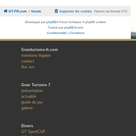
GT-FR.com
forum
Supprimer les cookies
Heures au format
UTC
Développé par
phpBB
® Forum Software © phpBB Limited
Traduit par
phpBB-fr.com
Confidentialité
|
Conditions
Granturismo-fr.com
mentions légales
contact
flux rss
Gran Turismo 7
présentation
actualité
guide du jeu
galerie
Divers
GT SportCUP