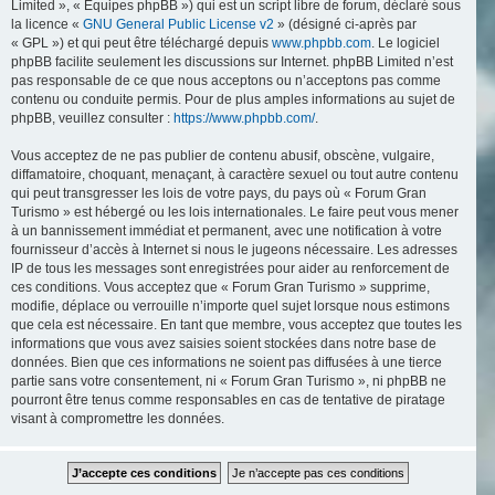
Limited », « Équipes phpBB ») qui est un script libre de forum, déclaré sous
la licence «
GNU General Public License v2
» (désigné ci-après par
« GPL ») et qui peut être téléchargé depuis
www.phpbb.com
. Le logiciel
phpBB facilite seulement les discussions sur Internet. phpBB Limited n’est
pas responsable de ce que nous acceptons ou n’acceptons pas comme
contenu ou conduite permis. Pour de plus amples informations au sujet de
phpBB, veuillez consulter :
https://www.phpbb.com/
.
Vous acceptez de ne pas publier de contenu abusif, obscène, vulgaire,
diffamatoire, choquant, menaçant, à caractère sexuel ou tout autre contenu
qui peut transgresser les lois de votre pays, du pays où « Forum Gran
Turismo » est hébergé ou les lois internationales. Le faire peut vous mener
à un bannissement immédiat et permanent, avec une notification à votre
fournisseur d’accès à Internet si nous le jugeons nécessaire. Les adresses
IP de tous les messages sont enregistrées pour aider au renforcement de
ces conditions. Vous acceptez que « Forum Gran Turismo » supprime,
modifie, déplace ou verrouille n’importe quel sujet lorsque nous estimons
que cela est nécessaire. En tant que membre, vous acceptez que toutes les
informations que vous avez saisies soient stockées dans notre base de
données. Bien que ces informations ne soient pas diffusées à une tierce
partie sans votre consentement, ni « Forum Gran Turismo », ni phpBB ne
pourront être tenus comme responsables en cas de tentative de piratage
visant à compromettre les données.