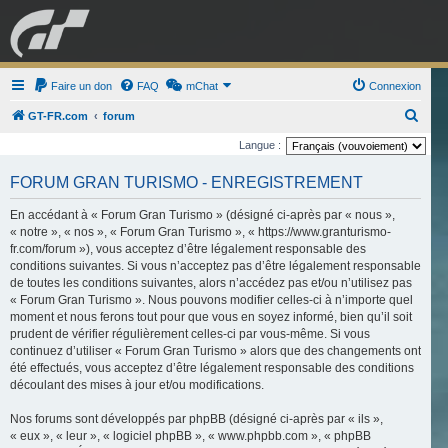
GRAN TURISMO
Faire un don
FAQ
mChat
FORUM
Connexion
R
GT-FR.com
forum
e
Langue :
ESPORT
BOUTIQUE
c
FORUM GRAN TURISMO - ENREGISTREMENT
h
e
En accédant à « Forum Gran Turismo » (désigné ci-après par « nous »,
« notre », « nos », « Forum Gran Turismo », « https://www.granturismo-
r
fr.com/forum »), vous acceptez d’être légalement responsable des
c
conditions suivantes. Si vous n’acceptez pas d’être légalement responsable
de toutes les conditions suivantes, alors n’accédez pas et/ou n’utilisez pas
h
« Forum Gran Turismo ». Nous pouvons modifier celles-ci à n’importe quel
e
moment et nous ferons tout pour que vous en soyez informé, bien qu’il soit
r
prudent de vérifier régulièrement celles-ci par vous-même. Si vous
continuez d’utiliser « Forum Gran Turismo » alors que des changements ont
été effectués, vous acceptez d’être légalement responsable des conditions
découlant des mises à jour et/ou modifications.
Nos forums sont développés par phpBB (désigné ci-après par « ils »,
« eux », « leur », « logiciel phpBB », « www.phpbb.com », « phpBB