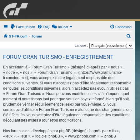
GRAN TURISMO
Faire un don
FAQ
mChat
FORUM
Connexion
R
GT-FR.com
forum
e
Langue :
ESPORT
BOUTIQUE
c
FORUM GRAN TURISMO - ENREGISTREMENT
h
e
En accédant à « Forum Gran Turismo » (désigné ci-après par « nous »,
« notre », « nos », « Forum Gran Turismo », « https://www.granturismo-
r
fr.com/forum »), vous acceptez d’être légalement responsable des
c
conditions suivantes. Si vous n’acceptez pas d’être légalement responsable
de toutes les conditions suivantes, alors n’accédez pas et/ou n’utilisez pas
h
« Forum Gran Turismo ». Nous pouvons modifier celles-ci à n’importe quel
e
moment et nous ferons tout pour que vous en soyez informé, bien qu’il soit
r
prudent de vérifier régulièrement celles-ci par vous-même. Si vous
continuez d’utiliser « Forum Gran Turismo » alors que des changements ont
été effectués, vous acceptez d’être légalement responsable des conditions
découlant des mises à jour et/ou modifications.
Nos forums sont développés par phpBB (désigné ci-après par « ils »,
« eux », « leur », « logiciel phpBB », « www.phpbb.com », « phpBB