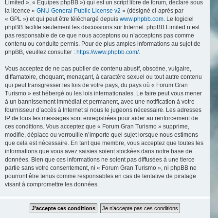
Limited », « Équipes phpBB ») qui est un script libre de forum, déclaré sous
la licence «
GNU General Public License v2
» (désigné ci-après par
« GPL ») et qui peut être téléchargé depuis
www.phpbb.com
. Le logiciel
phpBB facilite seulement les discussions sur Internet. phpBB Limited n’est
pas responsable de ce que nous acceptons ou n’acceptons pas comme
contenu ou conduite permis. Pour de plus amples informations au sujet de
phpBB, veuillez consulter :
https://www.phpbb.com/
.
Vous acceptez de ne pas publier de contenu abusif, obscène, vulgaire,
diffamatoire, choquant, menaçant, à caractère sexuel ou tout autre contenu
qui peut transgresser les lois de votre pays, du pays où « Forum Gran
Turismo » est hébergé ou les lois internationales. Le faire peut vous mener
à un bannissement immédiat et permanent, avec une notification à votre
fournisseur d’accès à Internet si nous le jugeons nécessaire. Les adresses
IP de tous les messages sont enregistrées pour aider au renforcement de
ces conditions. Vous acceptez que « Forum Gran Turismo » supprime,
modifie, déplace ou verrouille n’importe quel sujet lorsque nous estimons
que cela est nécessaire. En tant que membre, vous acceptez que toutes les
informations que vous avez saisies soient stockées dans notre base de
données. Bien que ces informations ne soient pas diffusées à une tierce
partie sans votre consentement, ni « Forum Gran Turismo », ni phpBB ne
pourront être tenus comme responsables en cas de tentative de piratage
visant à compromettre les données.