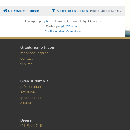
GT-FR.com
forum
Supprimer les cookies
Heures au format
UTC
Développé par
phpBB
® Forum Software © phpBB Limited
Traduit par
phpBB-fr.com
Confidentialité
|
Conditions
Granturismo-fr.com
mentions légales
contact
flux rss
Gran Turismo 7
présentation
actualité
guide du jeu
galerie
Divers
GT SportCUP