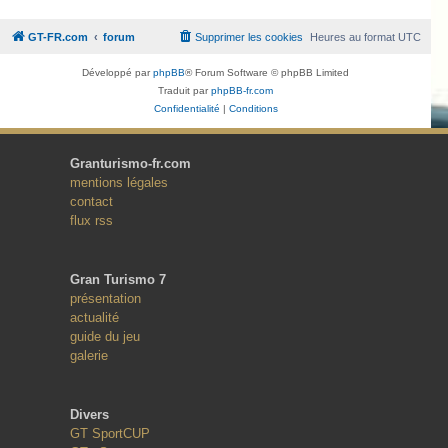
GT-FR.com
forum
Supprimer les cookies
Heures au format
UTC
Développé par
phpBB
® Forum Software © phpBB Limited
Traduit par
phpBB-fr.com
Confidentialité
|
Conditions
Granturismo-fr.com
mentions légales
contact
flux rss
Gran Turismo 7
présentation
actualité
guide du jeu
galerie
Divers
GT SportCUP