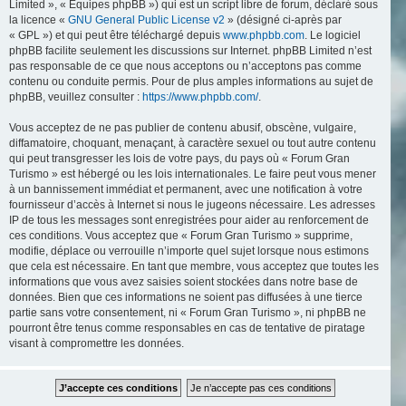
Limited », « Équipes phpBB ») qui est un script libre de forum, déclaré sous
la licence «
GNU General Public License v2
» (désigné ci-après par
« GPL ») et qui peut être téléchargé depuis
www.phpbb.com
. Le logiciel
phpBB facilite seulement les discussions sur Internet. phpBB Limited n’est
pas responsable de ce que nous acceptons ou n’acceptons pas comme
contenu ou conduite permis. Pour de plus amples informations au sujet de
phpBB, veuillez consulter :
https://www.phpbb.com/
.
Vous acceptez de ne pas publier de contenu abusif, obscène, vulgaire,
diffamatoire, choquant, menaçant, à caractère sexuel ou tout autre contenu
qui peut transgresser les lois de votre pays, du pays où « Forum Gran
Turismo » est hébergé ou les lois internationales. Le faire peut vous mener
à un bannissement immédiat et permanent, avec une notification à votre
fournisseur d’accès à Internet si nous le jugeons nécessaire. Les adresses
IP de tous les messages sont enregistrées pour aider au renforcement de
ces conditions. Vous acceptez que « Forum Gran Turismo » supprime,
modifie, déplace ou verrouille n’importe quel sujet lorsque nous estimons
que cela est nécessaire. En tant que membre, vous acceptez que toutes les
informations que vous avez saisies soient stockées dans notre base de
données. Bien que ces informations ne soient pas diffusées à une tierce
partie sans votre consentement, ni « Forum Gran Turismo », ni phpBB ne
pourront être tenus comme responsables en cas de tentative de piratage
visant à compromettre les données.