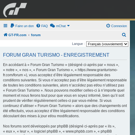
GRAN TURISMO
Faire un don
FAQ
mChat
FORUM
Connexion
R
GT-FR.com
forum
e
Langue :
ESPORT
BOUTIQUE
c
FORUM GRAN TURISMO - ENREGISTREMENT
h
e
En accédant à « Forum Gran Turismo » (désigné ci-après par « nous »,
« notre », « nos », « Forum Gran Turismo », « https://www.granturismo-
r
fr.com/forum »), vous acceptez d’être légalement responsable des
c
conditions suivantes. Si vous n’acceptez pas d’être légalement responsable
de toutes les conditions suivantes, alors n’accédez pas et/ou n’utilisez pas
h
« Forum Gran Turismo ». Nous pouvons modifier celles-ci à n’importe quel
e
moment et nous ferons tout pour que vous en soyez informé, bien qu’il soit
r
prudent de vérifier régulièrement celles-ci par vous-même. Si vous
continuez d’utiliser « Forum Gran Turismo » alors que des changements ont
été effectués, vous acceptez d’être légalement responsable des conditions
découlant des mises à jour et/ou modifications.
Nos forums sont développés par phpBB (désigné ci-après par « ils »,
« eux », « leur », « logiciel phpBB », « www.phpbb.com », « phpBB