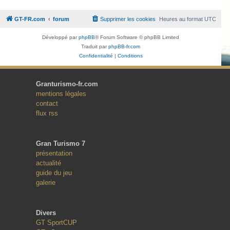
GT-FR.com
forum
Supprimer les cookies
Heures au format
UTC
Développé par
phpBB
® Forum Software © phpBB Limited
Traduit par
phpBB-fr.com
Confidentialité
|
Conditions
Granturismo-fr.com
mentions légales
contact
flux rss
Gran Turismo 7
présentation
actualité
guide du jeu
galerie
Divers
GT SportCUP