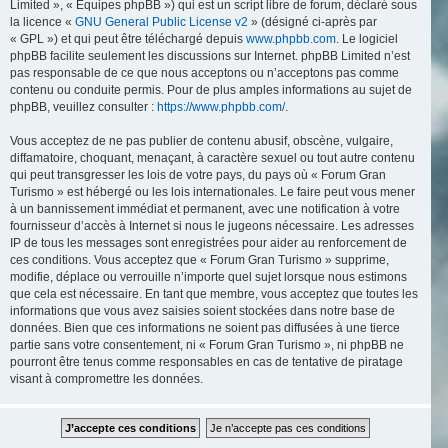
Limited », « Équipes phpBB ») qui est un script libre de forum, déclaré sous
la licence «
GNU General Public License v2
» (désigné ci-après par
« GPL ») et qui peut être téléchargé depuis
www.phpbb.com
. Le logiciel
phpBB facilite seulement les discussions sur Internet. phpBB Limited n’est
pas responsable de ce que nous acceptons ou n’acceptons pas comme
contenu ou conduite permis. Pour de plus amples informations au sujet de
phpBB, veuillez consulter :
https://www.phpbb.com/
.
Vous acceptez de ne pas publier de contenu abusif, obscène, vulgaire,
diffamatoire, choquant, menaçant, à caractère sexuel ou tout autre contenu
qui peut transgresser les lois de votre pays, du pays où « Forum Gran
Turismo » est hébergé ou les lois internationales. Le faire peut vous mener
à un bannissement immédiat et permanent, avec une notification à votre
fournisseur d’accès à Internet si nous le jugeons nécessaire. Les adresses
IP de tous les messages sont enregistrées pour aider au renforcement de
ces conditions. Vous acceptez que « Forum Gran Turismo » supprime,
modifie, déplace ou verrouille n’importe quel sujet lorsque nous estimons
que cela est nécessaire. En tant que membre, vous acceptez que toutes les
informations que vous avez saisies soient stockées dans notre base de
données. Bien que ces informations ne soient pas diffusées à une tierce
partie sans votre consentement, ni « Forum Gran Turismo », ni phpBB ne
pourront être tenus comme responsables en cas de tentative de piratage
visant à compromettre les données.