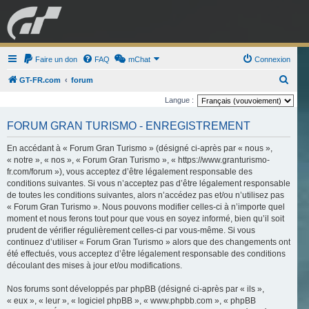
GRAN TURISMO
Faire un don
FAQ
mChat
FORUM
Connexion
R
GT-FR.com
forum
e
Langue :
ESPORT
BOUTIQUE
c
FORUM GRAN TURISMO - ENREGISTREMENT
h
e
En accédant à « Forum Gran Turismo » (désigné ci-après par « nous »,
« notre », « nos », « Forum Gran Turismo », « https://www.granturismo-
r
fr.com/forum »), vous acceptez d’être légalement responsable des
c
conditions suivantes. Si vous n’acceptez pas d’être légalement responsable
de toutes les conditions suivantes, alors n’accédez pas et/ou n’utilisez pas
h
« Forum Gran Turismo ». Nous pouvons modifier celles-ci à n’importe quel
e
moment et nous ferons tout pour que vous en soyez informé, bien qu’il soit
r
prudent de vérifier régulièrement celles-ci par vous-même. Si vous
continuez d’utiliser « Forum Gran Turismo » alors que des changements ont
été effectués, vous acceptez d’être légalement responsable des conditions
découlant des mises à jour et/ou modifications.
Nos forums sont développés par phpBB (désigné ci-après par « ils »,
« eux », « leur », « logiciel phpBB », « www.phpbb.com », « phpBB