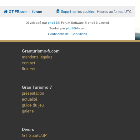
GT-FR.com
forum
Supprimer les cookies
Heures au format
UTC
Développé par
phpBB
® Forum Software © phpBB Limited
Traduit par
phpBB-fr.com
Confidentialité
|
Conditions
Granturismo-fr.com
mentions légales
contact
flux rss
Gran Turismo 7
présentation
actualité
guide du jeu
galerie
Divers
GT SportCUP