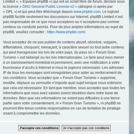
Limited », « Équipes phpBB ») qui est un script libre de forum, déclaré sous
la licence «
GNU General Public License v2
» (désigné ci-après par
« GPL ») et qui peut être téléchargé depuis
www.phpbb.com
. Le logiciel
phpBB facilite seulement les discussions sur Internet. phpBB Limited n’est
pas responsable de ce que nous acceptons ou n’acceptons pas comme
contenu ou conduite permis. Pour de plus amples informations au sujet de
phpBB, veuillez consulter :
https://www.phpbb.com/
.
Vous acceptez de ne pas publier de contenu abusif, obscène, vulgaire,
diffamatoire, choquant, menaçant, à caractère sexuel ou tout autre contenu
qui peut transgresser les lois de votre pays, du pays où « Forum Gran
Turismo » est hébergé ou les lois internationales. Le faire peut vous mener
à un bannissement immédiat et permanent, avec une notification à votre
fournisseur d’accès à Internet si nous le jugeons nécessaire. Les adresses
IP de tous les messages sont enregistrées pour aider au renforcement de
ces conditions. Vous acceptez que « Forum Gran Turismo » supprime,
modifie, déplace ou verrouille n’importe quel sujet lorsque nous estimons
que cela est nécessaire. En tant que membre, vous acceptez que toutes les
informations que vous avez saisies soient stockées dans notre base de
données. Bien que ces informations ne soient pas diffusées à une tierce
partie sans votre consentement, ni « Forum Gran Turismo », ni phpBB ne
pourront être tenus comme responsables en cas de tentative de piratage
visant à compromettre les données.