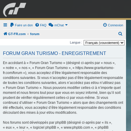
GRAN TURISMO
Faire un don
FAQ
mChat
FORUM
Connexion
R
GT-FR.com
forum
e
Langue :
ESPORT
BOUTIQUE
c
FORUM GRAN TURISMO - ENREGISTREMENT
h
e
En accédant à « Forum Gran Turismo » (désigné ci-après par « nous »,
« notre », « nos », « Forum Gran Turismo », « https://www.granturismo-
r
fr.com/forum »), vous acceptez d’être légalement responsable des
c
conditions suivantes. Si vous n’acceptez pas d’être légalement responsable
de toutes les conditions suivantes, alors n’accédez pas et/ou n’utilisez pas
h
« Forum Gran Turismo ». Nous pouvons modifier celles-ci à n’importe quel
e
moment et nous ferons tout pour que vous en soyez informé, bien qu’il soit
r
prudent de vérifier régulièrement celles-ci par vous-même. Si vous
continuez d’utiliser « Forum Gran Turismo » alors que des changements ont
été effectués, vous acceptez d’être légalement responsable des conditions
découlant des mises à jour et/ou modifications.
Nos forums sont développés par phpBB (désigné ci-après par « ils »,
« eux », « leur », « logiciel phpBB », « www.phpbb.com », « phpBB