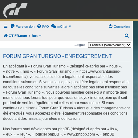
GRAN TURISMO
Faire un don
FAQ
mChat
FORUM
Connexion
R
GT-FR.com
forum
e
Langue :
ESPORT
BOUTIQUE
c
FORUM GRAN TURISMO - ENREGISTREMENT
h
e
En accédant à « Forum Gran Turismo » (désigné ci-après par « nous »,
« notre », « nos », « Forum Gran Turismo », « https://www.granturismo-
r
fr.com/forum »), vous acceptez d’être légalement responsable des
c
conditions suivantes. Si vous n’acceptez pas d’être légalement responsable
de toutes les conditions suivantes, alors n’accédez pas et/ou n’utilisez pas
h
« Forum Gran Turismo ». Nous pouvons modifier celles-ci à n’importe quel
e
moment et nous ferons tout pour que vous en soyez informé, bien qu’il soit
r
prudent de vérifier régulièrement celles-ci par vous-même. Si vous
continuez d’utiliser « Forum Gran Turismo » alors que des changements ont
été effectués, vous acceptez d’être légalement responsable des conditions
découlant des mises à jour et/ou modifications.
Nos forums sont développés par phpBB (désigné ci-après par « ils »,
« eux », « leur », « logiciel phpBB », « www.phpbb.com », « phpBB