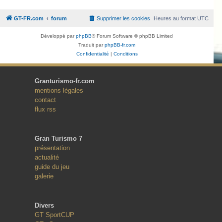
GT-FR.com
forum
Supprimer les cookies
Heures au format
UTC
Développé par
phpBB
® Forum Software © phpBB Limited
Traduit par
phpBB-fr.com
Confidentialité
|
Conditions
Granturismo-fr.com
mentions légales
contact
flux rss
Gran Turismo 7
présentation
actualité
guide du jeu
galerie
Divers
GT SportCUP