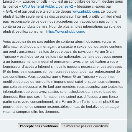
Limited », « Équipes phpBB ») qui est un script libre de forum, déclaré sous
la licence «
GNU General Public License v2
» (désigné ci-après par
« GPL ») et qui peut être téléchargé depuis
www.phpbb.com
. Le logiciel
phpBB facilite seulement les discussions sur Internet. phpBB Limited n’est
pas responsable de ce que nous acceptons ou n’acceptons pas comme
contenu ou conduite permis. Pour de plus amples informations au sujet de
phpBB, veuillez consulter :
https://www.phpbb.com/
.
Vous acceptez de ne pas publier de contenu abusif, obscène, vulgaire,
diffamatoire, choquant, menaçant, à caractère sexuel ou tout autre contenu
qui peut transgresser les lois de votre pays, du pays où « Forum Gran
Turismo » est hébergé ou les lois internationales. Le faire peut vous mener
à un bannissement immédiat et permanent, avec une notification à votre
fournisseur d’accès à Internet si nous le jugeons nécessaire. Les adresses
IP de tous les messages sont enregistrées pour aider au renforcement de
ces conditions. Vous acceptez que « Forum Gran Turismo » supprime,
modifie, déplace ou verrouille n’importe quel sujet lorsque nous estimons
que cela est nécessaire. En tant que membre, vous acceptez que toutes les
informations que vous avez saisies soient stockées dans notre base de
données. Bien que ces informations ne soient pas diffusées à une tierce
partie sans votre consentement, ni « Forum Gran Turismo », ni phpBB ne
pourront être tenus comme responsables en cas de tentative de piratage
visant à compromettre les données.