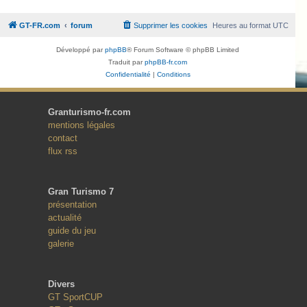
GT-FR.com
forum
Supprimer les cookies
Heures au format
UTC
Développé par
phpBB
® Forum Software © phpBB Limited
Traduit par
phpBB-fr.com
Confidentialité
|
Conditions
Granturismo-fr.com
mentions légales
contact
flux rss
Gran Turismo 7
présentation
actualité
guide du jeu
galerie
Divers
GT SportCUP