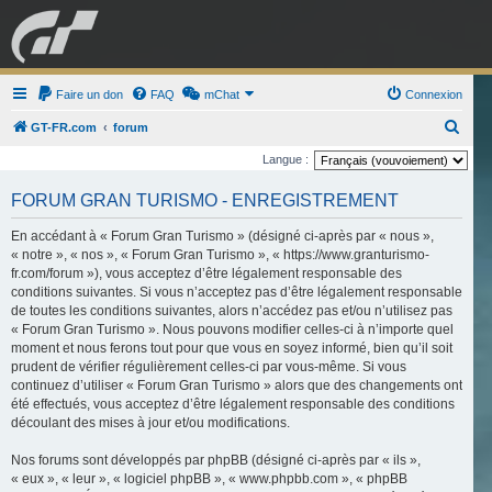
GRAN TURISMO
Faire un don
FAQ
mChat
FORUM
Connexion
R
GT-FR.com
forum
e
Langue :
ESPORT
BOUTIQUE
c
FORUM GRAN TURISMO - ENREGISTREMENT
h
e
En accédant à « Forum Gran Turismo » (désigné ci-après par « nous »,
« notre », « nos », « Forum Gran Turismo », « https://www.granturismo-
r
fr.com/forum »), vous acceptez d’être légalement responsable des
c
conditions suivantes. Si vous n’acceptez pas d’être légalement responsable
de toutes les conditions suivantes, alors n’accédez pas et/ou n’utilisez pas
h
« Forum Gran Turismo ». Nous pouvons modifier celles-ci à n’importe quel
e
moment et nous ferons tout pour que vous en soyez informé, bien qu’il soit
r
prudent de vérifier régulièrement celles-ci par vous-même. Si vous
continuez d’utiliser « Forum Gran Turismo » alors que des changements ont
été effectués, vous acceptez d’être légalement responsable des conditions
découlant des mises à jour et/ou modifications.
Nos forums sont développés par phpBB (désigné ci-après par « ils »,
« eux », « leur », « logiciel phpBB », « www.phpbb.com », « phpBB