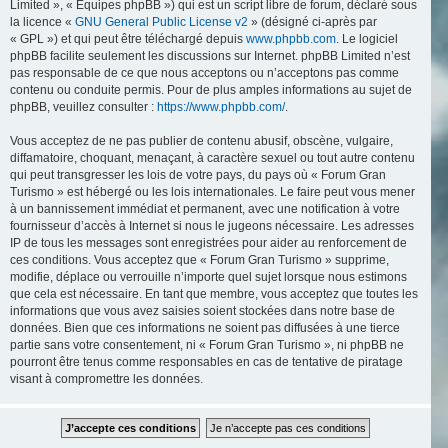
Limited », « Équipes phpBB ») qui est un script libre de forum, déclaré sous
la licence «
GNU General Public License v2
» (désigné ci-après par
« GPL ») et qui peut être téléchargé depuis
www.phpbb.com
. Le logiciel
phpBB facilite seulement les discussions sur Internet. phpBB Limited n’est
pas responsable de ce que nous acceptons ou n’acceptons pas comme
contenu ou conduite permis. Pour de plus amples informations au sujet de
phpBB, veuillez consulter :
https://www.phpbb.com/
.
Vous acceptez de ne pas publier de contenu abusif, obscène, vulgaire,
diffamatoire, choquant, menaçant, à caractère sexuel ou tout autre contenu
qui peut transgresser les lois de votre pays, du pays où « Forum Gran
Turismo » est hébergé ou les lois internationales. Le faire peut vous mener
à un bannissement immédiat et permanent, avec une notification à votre
fournisseur d’accès à Internet si nous le jugeons nécessaire. Les adresses
IP de tous les messages sont enregistrées pour aider au renforcement de
ces conditions. Vous acceptez que « Forum Gran Turismo » supprime,
modifie, déplace ou verrouille n’importe quel sujet lorsque nous estimons
que cela est nécessaire. En tant que membre, vous acceptez que toutes les
informations que vous avez saisies soient stockées dans notre base de
données. Bien que ces informations ne soient pas diffusées à une tierce
partie sans votre consentement, ni « Forum Gran Turismo », ni phpBB ne
pourront être tenus comme responsables en cas de tentative de piratage
visant à compromettre les données.