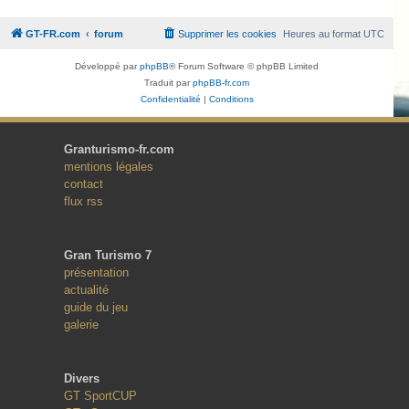
GT-FR.com
forum
Supprimer les cookies
Heures au format
UTC
Développé par
phpBB
® Forum Software © phpBB Limited
Traduit par
phpBB-fr.com
Confidentialité
|
Conditions
Granturismo-fr.com
mentions légales
contact
flux rss
Gran Turismo 7
présentation
actualité
guide du jeu
galerie
Divers
GT SportCUP