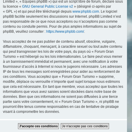
Limited », « Équipes phpBB ») qui est un script libre de forum, déclaré sous
la licence «
GNU General Public License v2
» (désigné ci-après par
« GPL ») et qui peut être téléchargé depuis
www.phpbb.com
. Le logiciel
phpBB facilite seulement les discussions sur Internet. phpBB Limited n’est
pas responsable de ce que nous acceptons ou n’acceptons pas comme
contenu ou conduite permis. Pour de plus amples informations au sujet de
phpBB, veuillez consulter :
https://www.phpbb.com/
.
Vous acceptez de ne pas publier de contenu abusif, obscène, vulgaire,
diffamatoire, choquant, menaçant, à caractère sexuel ou tout autre contenu
qui peut transgresser les lois de votre pays, du pays où « Forum Gran
Turismo » est hébergé ou les lois internationales. Le faire peut vous mener
à un bannissement immédiat et permanent, avec une notification à votre
fournisseur d’accès à Internet si nous le jugeons nécessaire. Les adresses
IP de tous les messages sont enregistrées pour aider au renforcement de
ces conditions. Vous acceptez que « Forum Gran Turismo » supprime,
modifie, déplace ou verrouille n’importe quel sujet lorsque nous estimons
que cela est nécessaire. En tant que membre, vous acceptez que toutes les
informations que vous avez saisies soient stockées dans notre base de
données. Bien que ces informations ne soient pas diffusées à une tierce
partie sans votre consentement, ni « Forum Gran Turismo », ni phpBB ne
pourront être tenus comme responsables en cas de tentative de piratage
visant à compromettre les données.