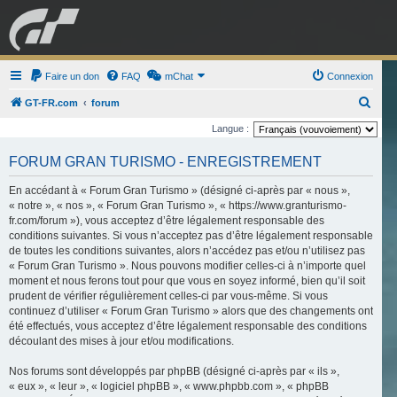
GRAN TURISMO
Faire un don
FAQ
mChat
FORUM
Connexion
R
GT-FR.com
forum
e
Langue :
ESPORT
BOUTIQUE
c
FORUM GRAN TURISMO - ENREGISTREMENT
h
e
En accédant à « Forum Gran Turismo » (désigné ci-après par « nous »,
« notre », « nos », « Forum Gran Turismo », « https://www.granturismo-
r
fr.com/forum »), vous acceptez d’être légalement responsable des
c
conditions suivantes. Si vous n’acceptez pas d’être légalement responsable
de toutes les conditions suivantes, alors n’accédez pas et/ou n’utilisez pas
h
« Forum Gran Turismo ». Nous pouvons modifier celles-ci à n’importe quel
e
moment et nous ferons tout pour que vous en soyez informé, bien qu’il soit
r
prudent de vérifier régulièrement celles-ci par vous-même. Si vous
continuez d’utiliser « Forum Gran Turismo » alors que des changements ont
été effectués, vous acceptez d’être légalement responsable des conditions
découlant des mises à jour et/ou modifications.
Nos forums sont développés par phpBB (désigné ci-après par « ils »,
« eux », « leur », « logiciel phpBB », « www.phpbb.com », « phpBB