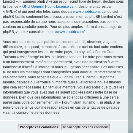
Limited », « Équipes phpBB ») qui est un script libre de forum, déclaré sous
la licence «
GNU General Public License v2
» (désigné ci-après par
« GPL ») et qui peut être téléchargé depuis
www.phpbb.com
. Le logiciel
phpBB facilite seulement les discussions sur Internet. phpBB Limited n’est
pas responsable de ce que nous acceptons ou n’acceptons pas comme
contenu ou conduite permis. Pour de plus amples informations au sujet de
phpBB, veuillez consulter :
https://www.phpbb.com/
.
Vous acceptez de ne pas publier de contenu abusif, obscène, vulgaire,
diffamatoire, choquant, menaçant, à caractère sexuel ou tout autre contenu
qui peut transgresser les lois de votre pays, du pays où « Forum Gran
Turismo » est hébergé ou les lois internationales. Le faire peut vous mener
à un bannissement immédiat et permanent, avec une notification à votre
fournisseur d’accès à Internet si nous le jugeons nécessaire. Les adresses
IP de tous les messages sont enregistrées pour aider au renforcement de
ces conditions. Vous acceptez que « Forum Gran Turismo » supprime,
modifie, déplace ou verrouille n’importe quel sujet lorsque nous estimons
que cela est nécessaire. En tant que membre, vous acceptez que toutes les
informations que vous avez saisies soient stockées dans notre base de
données. Bien que ces informations ne soient pas diffusées à une tierce
partie sans votre consentement, ni « Forum Gran Turismo », ni phpBB ne
pourront être tenus comme responsables en cas de tentative de piratage
visant à compromettre les données.