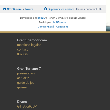
GT-FR.com
forum
Supprimer les cookies
Heures au format
UTC
Développé par
phpBB
® Forum Software © phpBB Limited
Traduit par
phpBB-fr.com
Confidentialité
|
Conditions
Granturismo-fr.com
mentions légales
contact
flux rss
Gran Turismo 7
présentation
actualité
guide du jeu
galerie
Divers
GT SportCUP