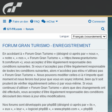
GRAN TURISMO
Faire un don
FAQ
mChat
FORUM
Connexion
R
GT-FR.com
forum
e
Langue :
ESPORT
BOUTIQUE
c
FORUM GRAN TURISMO - ENREGISTREMENT
h
e
En accédant à « Forum Gran Turismo » (désigné ci-après par « nous »,
« notre », « nos », « Forum Gran Turismo », « https://www.granturismo-
r
fr.com/forum »), vous acceptez d’être légalement responsable des
c
conditions suivantes. Si vous n’acceptez pas d’être légalement responsable
de toutes les conditions suivantes, alors n’accédez pas et/ou n’utilisez pas
h
« Forum Gran Turismo ». Nous pouvons modifier celles-ci à n’importe quel
e
moment et nous ferons tout pour que vous en soyez informé, bien qu’il soit
r
prudent de vérifier régulièrement celles-ci par vous-même. Si vous
continuez d’utiliser « Forum Gran Turismo » alors que des changements ont
été effectués, vous acceptez d’être légalement responsable des conditions
découlant des mises à jour et/ou modifications.
Nos forums sont développés par phpBB (désigné ci-après par « ils »,
« eux », « leur », « logiciel phpBB », « www.phpbb.com », « phpBB