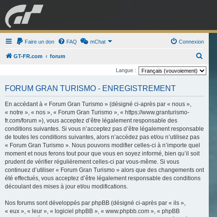
GRAN TURISMO
Faire un don
FAQ
mChat
FORUM
Connexion
R
GT-FR.com
forum
e
Langue :
ESPORT
BOUTIQUE
c
FORUM GRAN TURISMO - ENREGISTREMENT
h
e
En accédant à « Forum Gran Turismo » (désigné ci-après par « nous »,
« notre », « nos », « Forum Gran Turismo », « https://www.granturismo-
r
fr.com/forum »), vous acceptez d’être légalement responsable des
c
conditions suivantes. Si vous n’acceptez pas d’être légalement responsable
de toutes les conditions suivantes, alors n’accédez pas et/ou n’utilisez pas
h
« Forum Gran Turismo ». Nous pouvons modifier celles-ci à n’importe quel
e
moment et nous ferons tout pour que vous en soyez informé, bien qu’il soit
r
prudent de vérifier régulièrement celles-ci par vous-même. Si vous
continuez d’utiliser « Forum Gran Turismo » alors que des changements ont
été effectués, vous acceptez d’être légalement responsable des conditions
découlant des mises à jour et/ou modifications.
Nos forums sont développés par phpBB (désigné ci-après par « ils »,
« eux », « leur », « logiciel phpBB », « www.phpbb.com », « phpBB