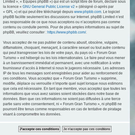
Limited », « Équipes phpBB ») qui est un script libre de forum, déclaré sous
la licence «
GNU General Public License v2
» (désigné ci-après par
« GPL ») et qui peut être téléchargé depuis
www.phpbb.com
. Le logiciel
phpBB facilite seulement les discussions sur Internet. phpBB Limited n’est
pas responsable de ce que nous acceptons ou n’acceptons pas comme
contenu ou conduite permis. Pour de plus amples informations au sujet de
phpBB, veuillez consulter :
https://www.phpbb.com/
.
Vous acceptez de ne pas publier de contenu abusif, obscène, vulgaire,
diffamatoire, choquant, menaçant, à caractère sexuel ou tout autre contenu
qui peut transgresser les lois de votre pays, du pays où « Forum Gran
Turismo » est hébergé ou les lois internationales. Le faire peut vous mener
à un bannissement immédiat et permanent, avec une notification à votre
fournisseur d’accès à Internet si nous le jugeons nécessaire. Les adresses
IP de tous les messages sont enregistrées pour aider au renforcement de
ces conditions. Vous acceptez que « Forum Gran Turismo » supprime,
modifie, déplace ou verrouille n’importe quel sujet lorsque nous estimons
que cela est nécessaire. En tant que membre, vous acceptez que toutes les
informations que vous avez saisies soient stockées dans notre base de
données. Bien que ces informations ne soient pas diffusées à une tierce
partie sans votre consentement, ni « Forum Gran Turismo », ni phpBB ne
pourront être tenus comme responsables en cas de tentative de piratage
visant à compromettre les données.