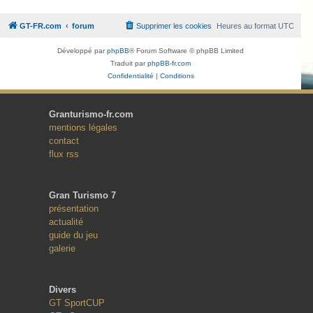
GT-FR.com
forum
Supprimer les cookies
Heures au format
UTC
Développé par
phpBB
® Forum Software © phpBB Limited
Traduit par
phpBB-fr.com
Confidentialité
|
Conditions
Granturismo-fr.com
mentions légales
contact
flux rss
Gran Turismo 7
présentation
actualité
guide du jeu
galerie
Divers
GT SportCUP