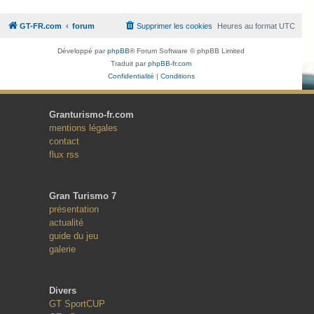
GT-FR.com
forum
Supprimer les cookies
Heures au format
UTC
Développé par
phpBB
® Forum Software © phpBB Limited
Traduit par
phpBB-fr.com
Confidentialité
|
Conditions
Granturismo-fr.com
mentions légales
contact
flux rss
Gran Turismo 7
présentation
actualité
guide du jeu
galerie
Divers
GT SportCUP