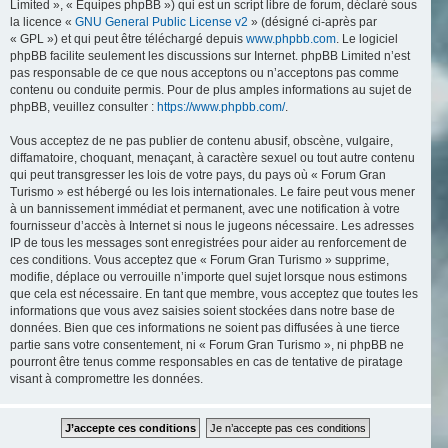
Limited », « Équipes phpBB ») qui est un script libre de forum, déclaré sous
la licence «
GNU General Public License v2
» (désigné ci-après par
« GPL ») et qui peut être téléchargé depuis
www.phpbb.com
. Le logiciel
phpBB facilite seulement les discussions sur Internet. phpBB Limited n’est
pas responsable de ce que nous acceptons ou n’acceptons pas comme
contenu ou conduite permis. Pour de plus amples informations au sujet de
phpBB, veuillez consulter :
https://www.phpbb.com/
.
Vous acceptez de ne pas publier de contenu abusif, obscène, vulgaire,
diffamatoire, choquant, menaçant, à caractère sexuel ou tout autre contenu
qui peut transgresser les lois de votre pays, du pays où « Forum Gran
Turismo » est hébergé ou les lois internationales. Le faire peut vous mener
à un bannissement immédiat et permanent, avec une notification à votre
fournisseur d’accès à Internet si nous le jugeons nécessaire. Les adresses
IP de tous les messages sont enregistrées pour aider au renforcement de
ces conditions. Vous acceptez que « Forum Gran Turismo » supprime,
modifie, déplace ou verrouille n’importe quel sujet lorsque nous estimons
que cela est nécessaire. En tant que membre, vous acceptez que toutes les
informations que vous avez saisies soient stockées dans notre base de
données. Bien que ces informations ne soient pas diffusées à une tierce
partie sans votre consentement, ni « Forum Gran Turismo », ni phpBB ne
pourront être tenus comme responsables en cas de tentative de piratage
visant à compromettre les données.