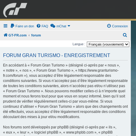
GRAN TURISMO
Faire un don
FAQ
mChat
FORUM
Connexion
R
GT-FR.com
forum
e
Langue :
ESPORT
BOUTIQUE
c
FORUM GRAN TURISMO - ENREGISTREMENT
h
e
En accédant à « Forum Gran Turismo » (désigné ci-après par « nous »,
« notre », « nos », « Forum Gran Turismo », « https://www.granturismo-
r
fr.com/forum »), vous acceptez d’être légalement responsable des
c
conditions suivantes. Si vous n’acceptez pas d’être légalement responsable
de toutes les conditions suivantes, alors n’accédez pas et/ou n’utilisez pas
h
« Forum Gran Turismo ». Nous pouvons modifier celles-ci à n’importe quel
e
moment et nous ferons tout pour que vous en soyez informé, bien qu’il soit
r
prudent de vérifier régulièrement celles-ci par vous-même. Si vous
continuez d’utiliser « Forum Gran Turismo » alors que des changements ont
été effectués, vous acceptez d’être légalement responsable des conditions
découlant des mises à jour et/ou modifications.
Nos forums sont développés par phpBB (désigné ci-après par « ils »,
« eux », « leur », « logiciel phpBB », « www.phpbb.com », « phpBB