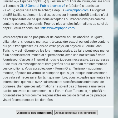
Limited », « Équipes phpBB ») qui est un script libre de forum, déclaré sous
la licence «
GNU General Public License v2
» (désigné ci-après par
« GPL ») et qui peut être téléchargé depuis
www.phpbb.com
. Le logiciel
phpBB facilite seulement les discussions sur Internet. phpBB Limited n’est
pas responsable de ce que nous acceptons ou n’acceptons pas comme
contenu ou conduite permis. Pour de plus amples informations au sujet de
phpBB, veuillez consulter :
https://www.phpbb.com/
.
Vous acceptez de ne pas publier de contenu abusif, obscène, vulgaire,
diffamatoire, choquant, menaçant, à caractère sexuel ou tout autre contenu
qui peut transgresser les lois de votre pays, du pays où « Forum Gran
Turismo » est hébergé ou les lois internationales. Le faire peut vous mener
à un bannissement immédiat et permanent, avec une notification à votre
fournisseur d’accès à Internet si nous le jugeons nécessaire. Les adresses
IP de tous les messages sont enregistrées pour aider au renforcement de
ces conditions. Vous acceptez que « Forum Gran Turismo » supprime,
modifie, déplace ou verrouille n’importe quel sujet lorsque nous estimons
que cela est nécessaire. En tant que membre, vous acceptez que toutes les
informations que vous avez saisies soient stockées dans notre base de
données. Bien que ces informations ne soient pas diffusées à une tierce
partie sans votre consentement, ni « Forum Gran Turismo », ni phpBB ne
pourront être tenus comme responsables en cas de tentative de piratage
visant à compromettre les données.