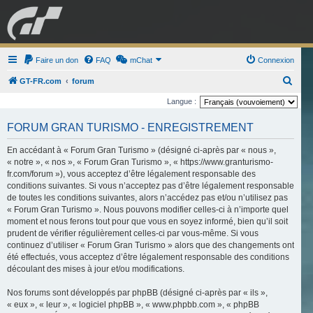
GRAN TURISMO
Faire un don
FAQ
mChat
FORUM
Connexion
R
GT-FR.com
forum
e
Langue :
ESPORT
BOUTIQUE
c
FORUM GRAN TURISMO - ENREGISTREMENT
h
e
En accédant à « Forum Gran Turismo » (désigné ci-après par « nous »,
« notre », « nos », « Forum Gran Turismo », « https://www.granturismo-
r
fr.com/forum »), vous acceptez d’être légalement responsable des
c
conditions suivantes. Si vous n’acceptez pas d’être légalement responsable
de toutes les conditions suivantes, alors n’accédez pas et/ou n’utilisez pas
h
« Forum Gran Turismo ». Nous pouvons modifier celles-ci à n’importe quel
e
moment et nous ferons tout pour que vous en soyez informé, bien qu’il soit
r
prudent de vérifier régulièrement celles-ci par vous-même. Si vous
continuez d’utiliser « Forum Gran Turismo » alors que des changements ont
été effectués, vous acceptez d’être légalement responsable des conditions
découlant des mises à jour et/ou modifications.
Nos forums sont développés par phpBB (désigné ci-après par « ils »,
« eux », « leur », « logiciel phpBB », « www.phpbb.com », « phpBB