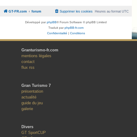
GT-FR.com
forum
Supprimer les cookies
Heures au format
UTC
Développé par
phpBB
® Forum Software © phpBB Limited
Traduit par
phpBB-fr.com
Confidentialité
|
Conditions
Granturismo-fr.com
mentions légales
contact
flux rss
Gran Turismo 7
présentation
actualité
guide du jeu
galerie
Divers
GT SportCUP