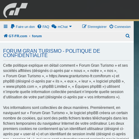
GRAN TURISMO
Faire un don
FAQ
mChat
FORUM
S’enregistrer
Connexion
R
GT-FR.com
forum
e
ESPORT
BOUTIQUE
FORUM GRAN TURISMO - POLITIQUE DE
c
CONFIDENTIALITÉ
h
Cette politique explique en détail comment « Forum Gran Turismo » et ses
e
sociétés affiliées (désignés ci-après par « nous », « notre », « nos »,
r
« Forum Gran Turismo », « https://www.granturismo-fr.com/forum ») et
c
phpBB (désigné ci-après par « ils », « eux », « leur », « logiciel phpBB »,
« www.phpbb.com », « phpBB Limited », « Équipes phpBB ») utilisent
h
n’importe quelle information collectée pendant n’importe quelle session
e
d’utilisation de votre part (désignée ci-après par « vos informations »).
r
Vos informations sont collectées de deux manières. Premièrement, en
naviguant sur « Forum Gran Turismo », le logiciel phpBB créera un certain
nombre de cookies, qui sont des petits fichiers textes téléchargés dans les
fichiers temporaires du navigateur Internet de votre ordinateur. Les deux
premiers cookies ne contiennent qu’un identifiant utilisateur (désigné ci-
après par « user-id ») et un identifiant de session invité (désigné ci-après