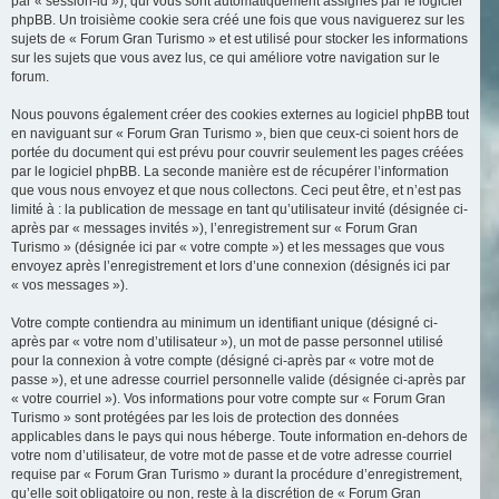
par « session-id »), qui vous sont automatiquement assignés par le logiciel
phpBB. Un troisième cookie sera créé une fois que vous naviguerez sur les
sujets de « Forum Gran Turismo » et est utilisé pour stocker les informations
sur les sujets que vous avez lus, ce qui améliore votre navigation sur le
forum.
Nous pouvons également créer des cookies externes au logiciel phpBB tout
en naviguant sur « Forum Gran Turismo », bien que ceux-ci soient hors de
portée du document qui est prévu pour couvrir seulement les pages créées
par le logiciel phpBB. La seconde manière est de récupérer l’information
que vous nous envoyez et que nous collectons. Ceci peut être, et n’est pas
limité à : la publication de message en tant qu’utilisateur invité (désignée ci-
après par « messages invités »), l’enregistrement sur « Forum Gran
Turismo » (désignée ici par « votre compte ») et les messages que vous
envoyez après l’enregistrement et lors d’une connexion (désignés ici par
« vos messages »).
Votre compte contiendra au minimum un identifiant unique (désigné ci-
après par « votre nom d’utilisateur »), un mot de passe personnel utilisé
pour la connexion à votre compte (désigné ci-après par « votre mot de
passe »), et une adresse courriel personnelle valide (désignée ci-après par
« votre courriel »). Vos informations pour votre compte sur « Forum Gran
Turismo » sont protégées par les lois de protection des données
applicables dans le pays qui nous héberge. Toute information en-dehors de
votre nom d’utilisateur, de votre mot de passe et de votre adresse courriel
requise par « Forum Gran Turismo » durant la procédure d’enregistrement,
qu’elle soit obligatoire ou non, reste à la discrétion de « Forum Gran