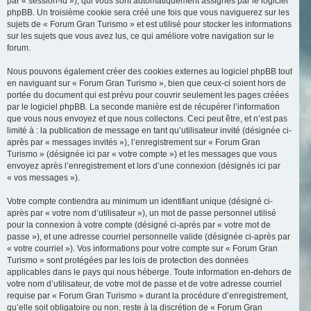
par « session-id »), qui vous sont automatiquement assignés par le logiciel
phpBB. Un troisième cookie sera créé une fois que vous naviguerez sur les
sujets de « Forum Gran Turismo » et est utilisé pour stocker les informations
sur les sujets que vous avez lus, ce qui améliore votre navigation sur le
forum.
Nous pouvons également créer des cookies externes au logiciel phpBB tout
en naviguant sur « Forum Gran Turismo », bien que ceux-ci soient hors de
portée du document qui est prévu pour couvrir seulement les pages créées
par le logiciel phpBB. La seconde manière est de récupérer l’information
que vous nous envoyez et que nous collectons. Ceci peut être, et n’est pas
limité à : la publication de message en tant qu’utilisateur invité (désignée ci-
après par « messages invités »), l’enregistrement sur « Forum Gran
Turismo » (désignée ici par « votre compte ») et les messages que vous
envoyez après l’enregistrement et lors d’une connexion (désignés ici par
« vos messages »).
Votre compte contiendra au minimum un identifiant unique (désigné ci-
après par « votre nom d’utilisateur »), un mot de passe personnel utilisé
pour la connexion à votre compte (désigné ci-après par « votre mot de
passe »), et une adresse courriel personnelle valide (désignée ci-après par
« votre courriel »). Vos informations pour votre compte sur « Forum Gran
Turismo » sont protégées par les lois de protection des données
applicables dans le pays qui nous héberge. Toute information en-dehors de
votre nom d’utilisateur, de votre mot de passe et de votre adresse courriel
requise par « Forum Gran Turismo » durant la procédure d’enregistrement,
qu’elle soit obligatoire ou non, reste à la discrétion de « Forum Gran