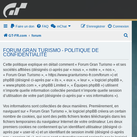
GRAN TURISMO
Faire un don
FAQ
mChat
FORUM
S’enregistrer
Connexion
R
GT-FR.com
forum
e
ESPORT
BOUTIQUE
FORUM GRAN TURISMO - POLITIQUE DE
c
CONFIDENTIALITÉ
h
Cette politique explique en détail comment « Forum Gran Turismo » et ses
e
sociétés affiliées (désignés ci-après par « nous », « notre », « nos »,
r
« Forum Gran Turismo », « https://www.granturismo-fr.com/forum ») et
c
phpBB (désigné ci-après par « ils », « eux », « leur », « logiciel phpBB »,
« www.phpbb.com », « phpBB Limited », « Équipes phpBB ») utilisent
h
n’importe quelle information collectée pendant n’importe quelle session
e
d’utilisation de votre part (désignée ci-après par « vos informations »).
r
Vos informations sont collectées de deux manières. Premièrement, en
naviguant sur « Forum Gran Turismo », le logiciel phpBB créera un certain
nombre de cookies, qui sont des petits fichiers textes téléchargés dans les
fichiers temporaires du navigateur Internet de votre ordinateur. Les deux
premiers cookies ne contiennent qu’un identifiant utilisateur (désigné ci-
après par « user-id ») et un identifiant de session invité (désigné ci-après