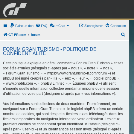
GRAN TURISMO
Faire un don
FAQ
mChat
FORUM
S’enregistrer
Connexion
R
GT-FR.com
forum
e
ESPORT
BOUTIQUE
FORUM GRAN TURISMO - POLITIQUE DE
c
CONFIDENTIALITÉ
h
Cette politique explique en détail comment « Forum Gran Turismo » et ses
e
sociétés affiliées (désignés ci-après par « nous », « notre », « nos »,
r
« Forum Gran Turismo », « https://www.granturismo-fr.com/forum ») et
c
phpBB (désigné ci-après par « ils », « eux », « leur », « logiciel phpBB »,
« www.phpbb.com », « phpBB Limited », « Équipes phpBB ») utilisent
h
n’importe quelle information collectée pendant n’importe quelle session
e
d’utilisation de votre part (désignée ci-après par « vos informations »).
r
Vos informations sont collectées de deux manières. Premièrement, en
naviguant sur « Forum Gran Turismo », le logiciel phpBB créera un certain
nombre de cookies, qui sont des petits fichiers textes téléchargés dans les
fichiers temporaires du navigateur Internet de votre ordinateur. Les deux
premiers cookies ne contiennent qu’un identifiant utilisateur (désigné ci-
après par « user-id ») et un identifiant de session invité (désigné ci-après