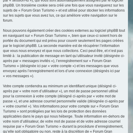
par « session-id »), qui vous sont automatiquement assignés par le logiciel
phpBB. Un troisième cookie sera créé une fois que vous naviguerez sur les
sujets de « Forum Gran Turismo » et est utilisé pour stocker les informations
sur les sujets que vous avez lus, ce qui améliore votre navigation sur le
forum.
Nous pouvons également créer des cookies externes au logiciel phpBB tout
en naviguant sur « Forum Gran Turismo », bien que ceux-ci soient hors de
portée du document qui est prévu pour couvrir seulement les pages créées
par le logiciel phpBB. La seconde manière est de récupérer l’information
que vous nous envoyez et que nous collectons. Ceci peut être, et n’est pas
limité à : la publication de message en tant qu’utilisateur invité (désignée ci-
après par « messages invités »), l’enregistrement sur « Forum Gran
Turismo » (désignée ici par « votre compte ») et les messages que vous
envoyez après l’enregistrement et lors d’une connexion (désignés ici par
« vos messages »).
Votre compte contiendra au minimum un identifiant unique (désigné ci-
après par « votre nom d’utilisateur »), un mot de passe personnel utilisé
pour la connexion à votre compte (désigné ci-après par « votre mot de
passe »), et une adresse courriel personnelle valide (désignée ci-après par
« votre courriel »). Vos informations pour votre compte sur « Forum Gran
Turismo » sont protégées par les lois de protection des données
applicables dans le pays qui nous héberge. Toute information en-dehors de
votre nom d’utilisateur, de votre mot de passe et de votre adresse courriel
requise par « Forum Gran Turismo » durant la procédure d’enregistrement,
qu’elle soit obligatoire ou non, reste à la discrétion de « Forum Gran